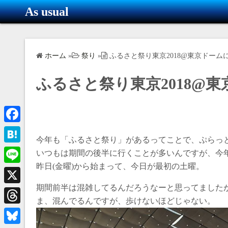
コ
As usual
ン
テ
ン
ホーム
»
祭り
»
ふるさと祭り東京2018@東京ドー
ツ
へ
ふるさと祭り東京2018@
ス
キ
ッ
プ
F
今年も「ふるさと祭り」があるってことで、ぷらっ
a
H
いつもは期間の後半に行くことが多いんですが、今
c
昨日(金曜)から始まって、今日が最初の土曜。
a
L
e
t
i
期間前半は混雑してるんだろうなーと思ってました
X
b
e
ま、混んでるんですが、歩けないほどじゃない。
n
o
T
n
e
o
h