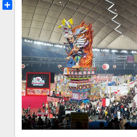
a
B
k
r
l
共
e
u
有
a
e
d
s
s
k
y