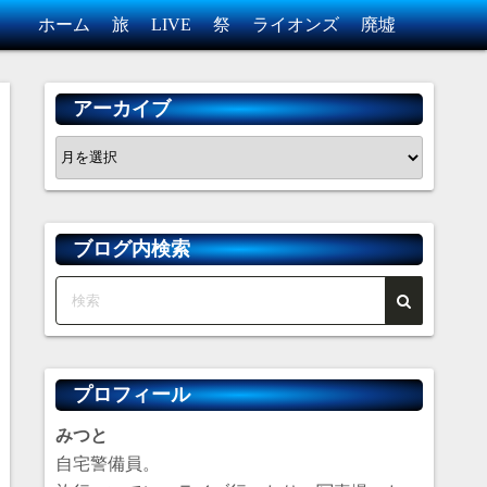
ホーム
旅
LIVE
祭
ライオンズ
廃墟
アーカイブ
ア
ー
カ
イ
ブログ内検索
ブ
プロフィール
みつと
自宅警備員。