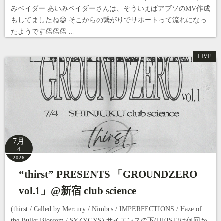
みベイダー あいみベイダーさんは、そういえばアブソのMV作成
もしてましたね😀 そこからの繋がりでサポートって流れになっ
たようです👏👏👏 …
LIVE
7月
4
2026
“thirst” PRESENTS 「GROUNDZERO
vol.1」@新宿 club science
(thirst / Called by Mercury / Nimbus / IMPERFECTIONS / Haze of
the Bullet Blossom / SYZYGYS) サイエンスの下(HEIST)は何回か