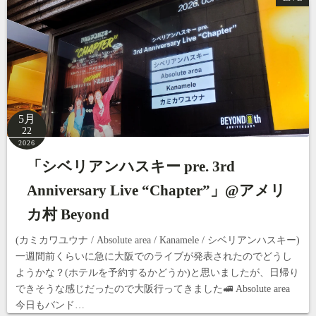
5月
22
2026
「シベリアンハスキー pre. 3rd
Anniversary Live “Chapter”」@アメリ
カ村 Beyond
(カミカワユウナ / Absolute area / Kanamele / シベリアンハスキー)
一週間前くらいに急に大阪でのライブが発表されたのでどうし
ようかな？(ホテルを予約するかどうか)と思いましたが、日帰り
できそうな感じだったので大阪行ってきました🚅 Absolute area
今日もバンド…