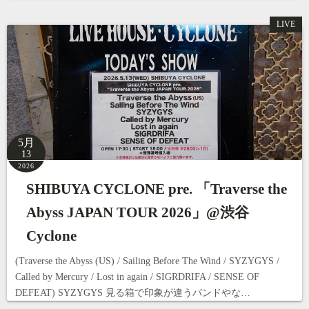
LIVE
5月
13
2026
SHIBUYA CYCLONE pre. 「Traverse the
Abyss JAPAN TOUR 2026」@渋谷
Cyclone
(Traverse the Abyss (US) / Sailing Before The Wind / SYZYGYS /
Called by Mercury / Lost in again / SIGRDRIFA / SENSE OF
DEFEAT) SYZYGYS 見る箱で印象が違うバンドやな…