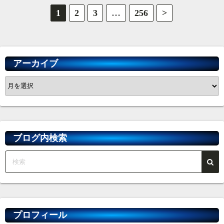
投
1
2
3
…
256
>
稿
の
アーカイブ
ペ
ア
ー
ー
カ
ジ
イ
送
ブ
ブログ内検索
り
プロフィール