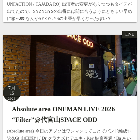
UNFACTION / TAJADA RO) 出演者の変更がありつつもタイテが
出てたので、SYZYGYSの出番には間に合うようにとちょい早め
に箱へ🚃 なんかSYZYGYSの出番が早くなったぽい？…
LIVE
7月
15
2026
Absolute area ONEMAN LIVE 2026
“Filter”@代官山SPACE ODD
(Absolute area) 今日のアブソはワンマンってことでバンド編成✨
Vo&Gt ⼭⼝諒也 / Dr クラカズヒデユキ / Key 鮎京春輝 / Ba あい