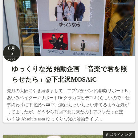
6月
5
2026
ゆっくりな光 始動企画 「音楽で君を照
らせたら」@下北沢MOSAiC
先月の大阪に引き続きまして、アブソがバンド編成(サポートBa.
あいみベイダー / サポートDr.クラカズヒデユキ)らしいので、仕
事終わりに下北沢へ🚃 下北沢はちょいちょい来てるような気が
してましたが、どうやら前回下北に来たのもアブソだったぽ
い？😀 Absolute area ゆっくりな光の始動ライブ…
西武ライオンズ