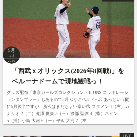
5月
23
2026
「西武ｘオリックス(2026年8回戦)」を
ベルーナドームで現地観戦っ！
グッズ配布「東京ガールズコレクション × LIONS コラボレーシ
ョンタンブラー」もあるので3月ぶりにベルドへ⚾️ あっという間
に5月後半ですが、所沢はまだちょい寒い😵 スタメン 1（右）カ
ナリオ 2（二）滝澤 夏央 3（三）渡部 聖弥 4（指）ネビン
5（捕）小島 大河 6（一）平沢 大河 7（左…
LIVE