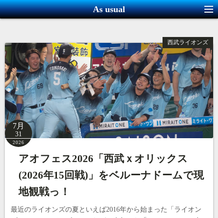
コ
As usual
ン
テ
西武ライオンズ
ン
ツ
へ
ス
キ
ッ
プ
7月
31
2026
アオフェス2026「西武ｘオリックス
(2026年15回戦)」をベルーナドームで現
地観戦っ！
最近のライオンズの夏といえば2016年から始まった「ライオン