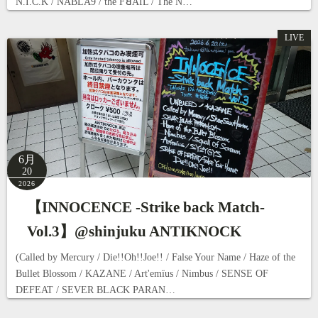
N.I.C.K / NABLA9 / the FꓤAIL / The N…
LIVE
6月
20
2026
【INNOCENCE -Strike back Match-
Vol.3】@shinjuku ANTIKNOCK
(Called by Mercury / Die!!Oh!!Joe!! / False Your Name / Haze of the
Bullet Blossom / KAZANE / Art'emïus / Nimbus / SENSE OF
DEFEAT / SEVER BLACK PARAN…