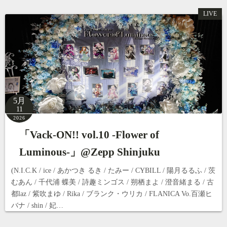
LIVE
5月
11
2026
「Vack-ON!! vol.10 -Flower of
Luminous-」@Zepp Shinjuku
(N.I.C.K / ice / あかつき るき / たみー / CYBILL / 陽月るるふ / 茨
むあん / 千代浦 蝶美 / 詩趣ミンゴス / 朔栖まよ / 澄音緒まる / 古
都laz / 紫吹まゆ / Rika / ブランク・ウリカ / FLANICA Vo.百瀬ヒ
バナ / shin / 妃…