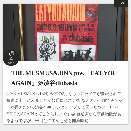
LIVE
6月
19
2026
THE MUSMUS&JINN pre.「EAT YOU
AGAIN」@渋谷clubasia
(THE MUSMUS / JINN) 今年の2月くらいにライブが発表されて
抽選に申し込みましたが普通にハズレ😵 なんとか一般でチケッ
トが買えたので渋谷へ🚃 ジンとアップリで回ったツアー(EAT
YOU)のAGAINってことらしいです😀 昼過ぎから事前物販があ
るようですが、平日なのでそもそも開演時間…