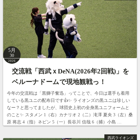
5月
30
2026
交流戦「西武ｘDeNA(2026年2回戦)」を
ベルーナドームで現地観戦っ！
今年の交流戦は「黒獅子奮迅」ってことで、今日は選手も着用
している黒ユニの配布日です👍✨ ライオンズの黒ユニは珍しい
なー？と思ってましたが、球団史上初の全身黒ユニフォームと
のこと✨ スタメン 1（右）カナリオ 2（二）滝澤 夏央 3（左）桑
原 将志 4（指）ネビン 5（一）長谷川 信哉 6（捕）小島 …
西武ライオンズ