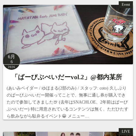
Event
6月
6
2026
「ばーびぶべいだーvol.2」@都内某所
(あいみベイダー / ゆほまる(2部のみ) / スタッフ: coto) 久しぶり
のばーびぶべいだー開催ってことで、無事に通し券が購入でき
たので参加してきました🍺 (去年はSNACHLOE、2年前はばーび
ぶべいだー) 特に用意されているコンテンツは無く、ただひたす
ら飲みながら駄弁るイベント😀 メニュー…
LIVE