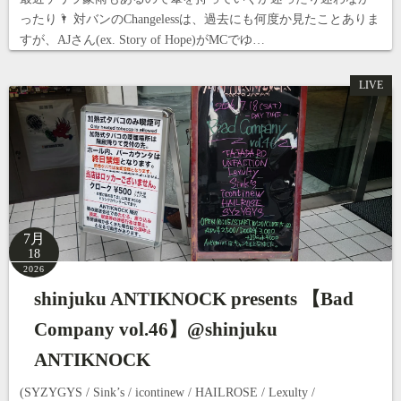
ったり🌂 対バンのChangelessは、過去にも何度か見たことありま
すが、AJさん(ex. Story of Hope)がMCでゆ…
LIVE
7月
18
2026
shinjuku ANTIKNOCK presents 【Bad
Company vol.46】@shinjuku
ANTIKNOCK
(SYZYGYS / Sink’s / icontinew / HAILROSE / Lexulty /