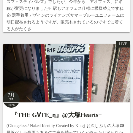
ズフェスティバルズ」でしたが、今年から「アオフェス」に名
称が変更になりました✨ 駅もアオフェス仕様に模様替えですね
👍 選手着用デザインのライオンズサマーブルーユニフォームは
明日配布されるようですが、販売もされているのですでに着て
る人がたくさ…
LIVE
7月
25
2026
『THE G∀TE_η』@大塚Hearts+
(Changeless / Naked Identity Created by King) お久しぶりの大塚🚃
最近ゲリラ豪雨もあるので傘を持っていくか迷ったり迷わなか