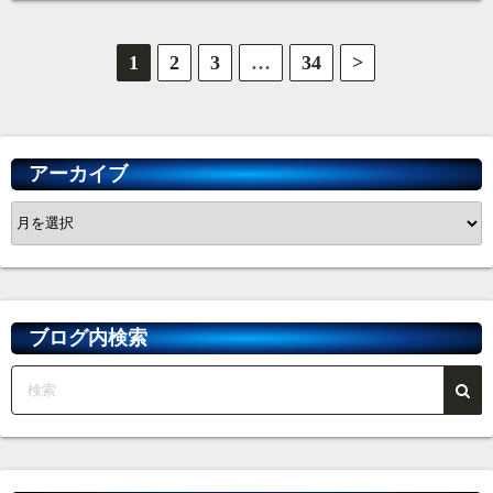
投
1
2
3
…
34
>
稿
の
アーカイブ
ペ
ア
ー
ー
カ
ジ
イ
送
ブ
ブログ内検索
り