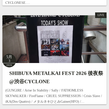
CYCLONESE.…
LIVE
5月
3
2026
SHIBUYA METALKAI FEST 2026 後夜祭
@渋谷CYCLONE
(GUNGIRE / Arise In Stability / Sally / FATHOMLESS
SKYWALKER / FireFlame / CRUEL SUPPRESSION / Crisis Slave /
iKA(Dos Quattro) / メタルネキひとみGainer(HFO) /…