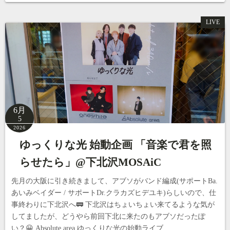
LIVE
6月
5
2026
ゆっくりな光 始動企画 「音楽で君を照
らせたら」@下北沢MOSAiC
先月の大阪に引き続きまして、アブソがバンド編成(サポートBa.
あいみベイダー / サポートDr.クラカズヒデユキ)らしいので、仕
事終わりに下北沢へ🚃 下北沢はちょいちょい来てるような気が
してましたが、どうやら前回下北に来たのもアブソだったぽ
い？😀 Absolute area ゆっくりな光の始動ライブ…