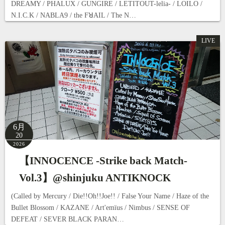
DREAMY / PHALUX / GUNGIRE / LETITOUT-lelia- / LOILO /
N.I.C.K / NABLA9 / the FꓤAIL / The N…
LIVE
6月
20
2026
【INNOCENCE -Strike back Match-
Vol.3】@shinjuku ANTIKNOCK
(Called by Mercury / Die!!Oh!!Joe!! / False Your Name / Haze of the
Bullet Blossom / KAZANE / Art'emïus / Nimbus / SENSE OF
DEFEAT / SEVER BLACK PARAN…