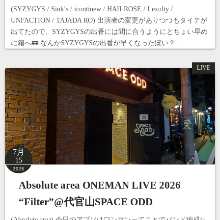
(SYZYGYS / Sink’s / icontinew / HAILROSE / Lexulty /
UNFACTION / TAJADA RO) 出演者の変更がありつつもタイテが
出てたので、SYZYGYSの出番には間に合うようにとちょい早め
に箱へ🚃 なんかSYZYGYSの出番が早くなったぽい？…
LIVE
7月
15
2026
Absolute area ONEMAN LIVE 2026
“Filter”@代官山SPACE ODD
(Absolute area) 今日のアブソはワンマンってことでバンド編成✨