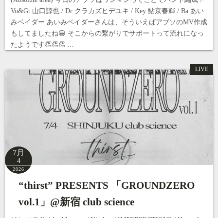
Vo&Gt ⼭⼝諒也 / Dr クラカズヒデユキ / Key 鮎京春輝 / Ba あい
みベイダー あいみベイダーさんは、そういえばアブソのMV作成
もしてましたね😀 そこからの繋がりでサポートって流れになっ
たようです👏👏👏 …
LIVE
7月
4
2026
“thirst” PRESENTS 「GROUNDZERO
vol.1」@新宿 club science