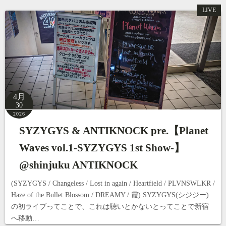
LIVE
4月
30
2026
SYZYGYS & ANTIKNOCK pre.【Planet
Waves vol.1-SYZYGYS 1st Show-】
@shinjuku ANTIKNOCK
(SYZYGYS / Changeless / Lost in again / Heartfield / PLVNSWLKR /
Haze of the Bullet Blossom / DREAMY / 霞) SYZYGYS(シジジー)
の初ライブってことで、これは聴いとかないとってことで新宿
へ移動…