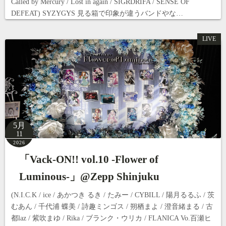
Called by Mercury / Lost in again / SIGRDRIFA / SENSE OF
DEFEAT) SYZYGYS 見る箱で印象が違うバンドやな…
LIVE
5月
11
2026
「Vack-ON!! vol.10 -Flower of
Luminous-」@Zepp Shinjuku
(N.I.C.K / ice / あかつき るき / たみー / CYBILL / 陽月るるふ / 茨
むあん / 千代浦 蝶美 / 詩趣ミンゴス / 朔栖まよ / 澄音緒まる / 古
都laz / 紫吹まゆ / Rika / ブランク・ウリカ / FLANICA Vo.百瀬ヒ