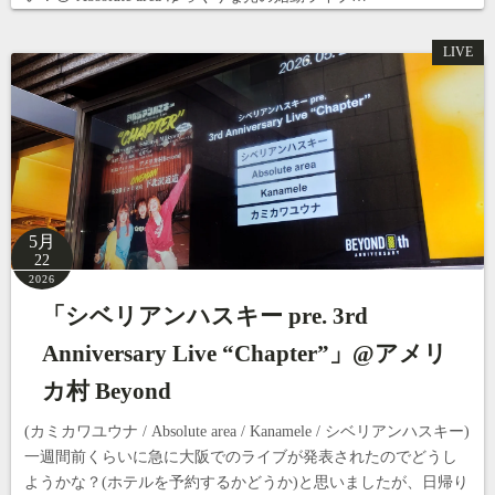
LIVE
5月
22
2026
「シベリアンハスキー pre. 3rd
Anniversary Live “Chapter”」@アメリ
カ村 Beyond
(カミカワユウナ / Absolute area / Kanamele / シベリアンハスキー)
一週間前くらいに急に大阪でのライブが発表されたのでどうし
ようかな？(ホテルを予約するかどうか)と思いましたが、日帰り