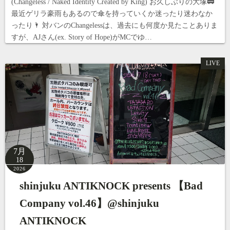
(Changeless / Naked Identity Created by King) お久しぶりの大塚🚃
最近ゲリラ豪雨もあるので傘を持っていくか迷ったり迷わなか
ったり🌂 対バンのChangelessは、過去にも何度か見たことありま
すが、AJさん(ex. Story of Hope)がMCでゆ…
LIVE
7月
18
2026
shinjuku ANTIKNOCK presents 【Bad
Company vol.46】@shinjuku
ANTIKNOCK