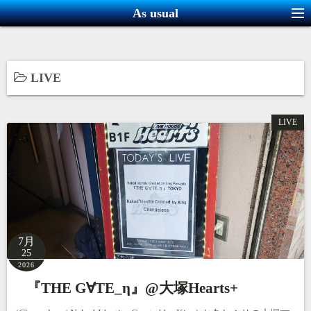
コ
As usual
ン
テ
ン
LIVE
ツ
へ
ス
LIVE
キ
ッ
プ
7月
25
2026
『THE G∀TE_η』@大塚Hearts+