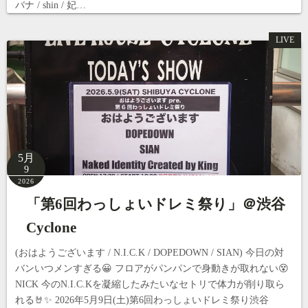
バナ / shin / 妃…
LIVE
5月
9
2026
「第6回わっしょいドレミ祭り」＠渋谷
Cyclone
(おはようございます / N.I.C.K / DOPEDOWN / SIAN) 今日の対
バンいつメンすぎる😀 フロアがパンパンで身動きが取れない😵
NICK 今のN.I.C.Kを凝縮したみたいなセトリで体力が削り取ら
れる🤘✨ 2026年5月9日(土)第6回わっしょいドレミ祭り渋谷