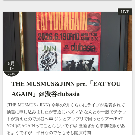
LIVE
6月
19
2026
THE MUSMUS&JINN pre.「EAT YOU
AGAIN」@渋谷clubasia
(THE MUSMUS / JINN) 今年の2月くらいにライブが発表されて
抽選に申し込みましたが普通にハズレ😵 なんとか一般でチケッ
トが買えたので渋谷へ🚃 ジンとアップリで回ったツアー(EAT
YOU)のAGAINってことらしいです😀 昼過ぎから事前物販があ
るようですが、平日なのでそもそも開演時間…