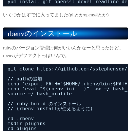
yum install git openssl-devel readline-dev
いくつかはすでに入ってました(gitとかopensslとか)
rbenvのインストール
rubyのバージョン管理は何がいいんかなーと思ったけど、
rbenvがデファクトっぽいんで。
git clone https://github.com/sstephenson/r
// pathの追加
echo 'export PATH="$HOME/.rbenv/bin:$PATH"
echo 'eval "$(rbenv init -)"' >> ~/.bash_p
source ~/.bash_profile
// ruby-build のインストール
// (rbenv installが使えるように)
cd .rbenv
mkdir plugins
cd plugins