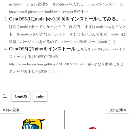
perlのバージョン管理ツールのplenvを入れる。 plenvのインストール
brew install plenv perl-build echo 'export PATH=~/....
CentOS6.3にnode.js(v0.10.0)をインストールしてみる。
し
ばらくnode.js触ってなかったので、再入門。 まずはnodebrewをインス
トール node.jsをいきなりインストールしてもいいんですが、node.jsは
頻繁にバージョンあがるので、バージョン管理ツール(node […]...
CentOS5にNginxをインストール
こちら(CentOSにNginxをイン
ストールする | HAPPY*TRAP(
http://www.happytrap.jp/blogs/2012/02/23/8243/ ))をかなり参考にさせ
ていただきました(感謝 […]...
CentOS
ruby
前の記事
次の記事