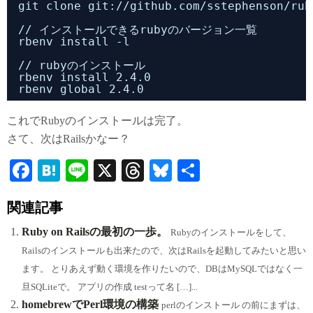
git clone git://github.com/sstephenson/rub
// インストールできるrubyのバージョン一覧
rbenv install -l
// rubyのインストール
rbenv install 2.4.0
rbenv global 2.4.0
これでRubyのインストールは完了。
さて、次はRailsかなー？
Fa
H
Li
X
T
Bl
共
ce
at
ne
hr
ue
有
関連記事
bo
en
ea
sk
ok
a
ds
y
Ruby on Railsの最初の一歩。
Rubyのインストールをして、
Railsのインストールも出来たので、次はRailsを起動してみたいと思い
ます。 とりあえず動く環境を作りたいので、DBはMySQLではなく一
旦SQLiteで。 アプリの作成 testって名 […]...
homebrewでPerl環境の構築
perlのインストール の前にまずは、