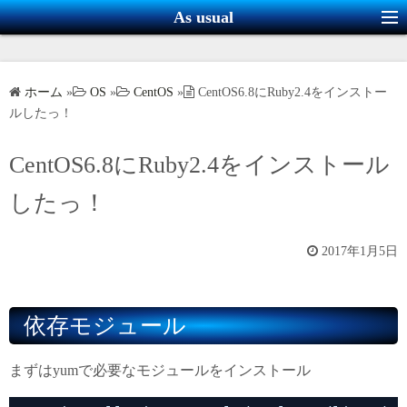
コ
As usual
ン
テ
ン
ホーム
»
OS
»
CentOS
»
CentOS6.8にRuby2.4をインストー
ツ
ルしたっ！
へ
ス
CentOS6.8にRuby2.4をインストール
キ
したっ！
ッ
プ
2017年1月5日
依存モジュール
まずはyumで必要なモジュールをインストール