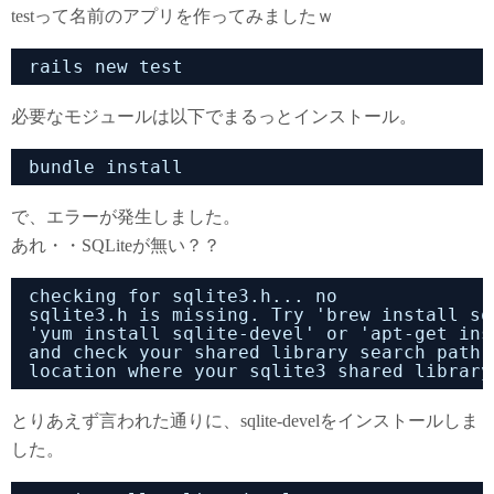
testって名前のアプリを作ってみましたｗ
rails new test
必要なモジュールは以下でまるっとインストール。
bundle install
で、エラーが発生しました。
あれ・・SQLiteが無い？？
checking for sqlite3.h... no
sqlite3.h is missing. Try 'brew install sq
'yum install sqlite-devel' or 'apt-get ins
and check your shared library search path 
location where your sqlite3 shared library
とりあえず言われた通りに、sqlite-develをインストールしま
した。