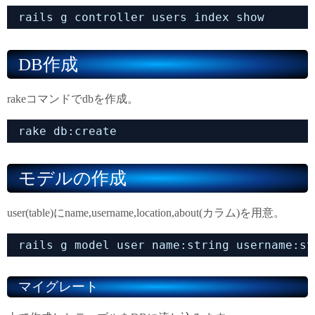
rails g controller users index show
DB作成
rakeコマンドでdbを作成。
rake db:create
モデルの作成
user(table)にname,username,location,about(カラム)を用意。
rails g model user name:string username:st
マイグレート