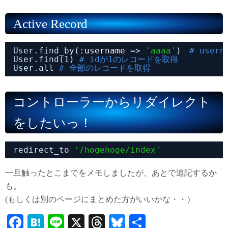
Active Record
User.find_by(
:username
=> 
'aaaa'
)　
# user
User.find(
1
) 
# idが1のレコードを取得
User.all 
# 全部のレコードを取得
コントローラーからリダイレクト
をしたいっ！
redirect_to 
'/hogehoge/index'
一旦触ったとこまでをメモしましたが、あとで追記するか
も。
(もしくは別のページにまとめた方がいいかな・・）
Fa
H
Li
X
T
Bl
共