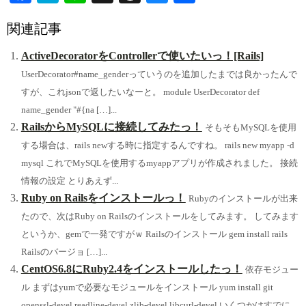
ce
at
ne
hr
ue
有
関連記事
bo
en
ea
sk
ok
a
ds
y
ActiveDecoratorをControllerで使いたいっ！[Rails]
UserDecorator#name_genderっていうのを追加したまでは良かったんで
すが、これjsonで返したいなーと。 module UserDecorator def
name_gender "#{na […]...
RailsからMySQLに接続してみたっ！
そもそもMySQLを使用
する場合は、rails newする時に指定するんですね。 rails new myapp -d
mysql これでMySQLを使用するmyappアプリが作成されました。 接続
情報の設定 とりあえず...
Ruby on Railsをインストールっ！
Rubyのインストールが出来
たので、次はRuby on Railsのインストールをしてみます。 してみます
というか、gemで一発ですがｗ Railsのインストール gem install rails
Railsのバージョ […]...
CentOS6.8にRuby2.4をインストールしたっ！
依存モジュー
ル まずはyumで必要なモジュールをインストール yum install git
openssl-devel readline-devel zlib-devel libcurl-devel いくつかはすでに