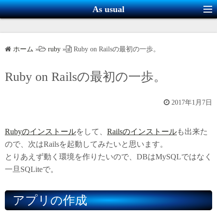
コ
As usual
ン
テ
ン
ホーム
»
ruby
»
Ruby on Railsの最初の一歩。
ツ
へ
Ruby on Railsの最初の一歩。
ス
キ
2017年1月7日
ッ
プ
Rubyのインストール
をして、
Railsのインストール
も出来た
ので、次はRailsを起動してみたいと思います。
とりあえず動く環境を作りたいので、DBはMySQLではなく
一旦SQLiteで。
アプリの作成