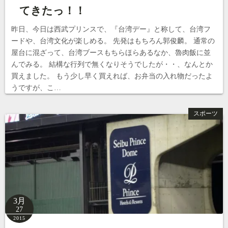
てきたっ！！
昨日、今日は西武プリンスで、『台湾デー』と称して、台湾フ
ードや、台湾文化が楽しめる。 先発はもちろん郭俊麟。 通常の
屋台に混ざって、台湾ブースもちらほらあるなか、魯肉飯に並
んでみる。 結構な行列で無くなりそうでしたが・・、なんとか
買えました。 もう少し早く買えれば、お弁当の入れ物だったよ
うですが、こ…
スポーツ
3月
27
2015