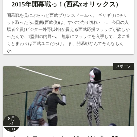
2015年開幕戦っ！(西武xオリックス)
開幕戦を見にぷらっと西武プリンスドームへ。 ギリギリにチケ
ット取ったら3塁側(西武側)は、すべて売り切れ・・。 今日の入
場者全員(ビジター外野以外)が貰える西武応援フラッグが欲しか
ったんで、1塁側の内野へ。 無事にフラッグを入手して、席に着
くとまわりは西武ユニだらけ。 ま、開幕戦なんてそんなもん
か。…
スポーツ
8月
31
2014