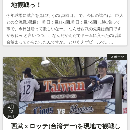
地観戦っ！
今年球場に試合を見に行くのは2回目。 で、今日の試合は、巨人
との交流戦3戦目(一昨日：巨11-1西,昨日：巨4-5西) 1勝1負って
事で、今日は勝って欲しいなー。 なんせ西武の先発は西口です
からねｗ と言いつつ、、なんだかんだでドームに入ったのは試
合始まってからだったんですが。 とりあえずビールで。…
スポーツ
4月
12
2015
西武ｘロッテ(台湾デー)を現地で観戦し