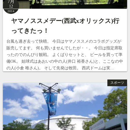
7月
12
2014
ヤマノススメデー(西武xオリックス)行
ってきたっ！
台風も過ぎ去って快晴。 今日はヤマノススメのコラボグッズが
販売してます。 何も買いませんでしたが・・。 今日は指定席取
ったのでのんびり観戦。 よくばりセットと、 ビールを買って準
備OK。 始球式はあおいの中の人(井口 裕香さん)と、ここなの中
の人(小倉 唯さん)。 そして先発は牧田。 西武ドームは実…
スポーツ