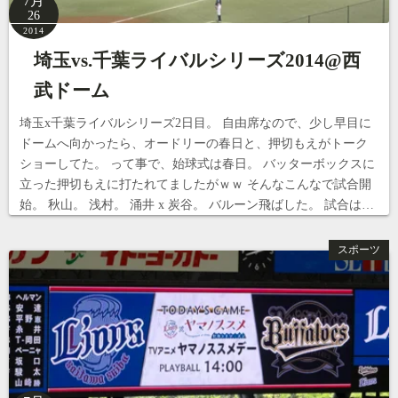
7月
26
2014
埼玉vs.千葉ライバルシリーズ2014@西
武ドーム
埼玉x千葉ライバルシリーズ2日目。 自由席なので、少し早目に
ドームへ向かったら、オードリーの春日と、押切もえがトーク
ショーしてた。 って事で、始球式は春日。 バッターボックスに
立った押切もえに打たれてましたがｗｗ そんなこんなで試合開
始。 秋山。 浅村。 涌井 x 炭谷。 バルーン飛ばした。 試合は…
スポーツ