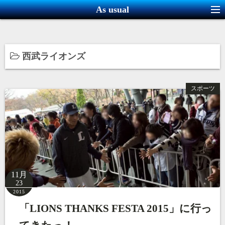
コ
As usual
ン
テ
ン
西武ライオンズ
ツ
へ
ス
スポーツ
キ
ッ
プ
11月
23
2015
「LIONS THANKS FESTA 2015」に行っ