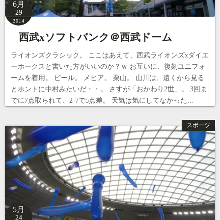
6月
29
2014
西武xソフトバンク＠西武ドーム
ライオンズクラシック。 ここはあえて、西武ライオンズxダイエ
ーホークスと書いた方がいいのか？ｗ お互いに、復刻ユニフォ
ームを着用。 ビール。 メヒア。 栗山。 山川は、遠くから見る
とホントに中村みたいだ・・。 さすが「おかわり2世」。 3回ま
でに7点取られて、2-7で5点差。 天気は気にしてなかった…
スポーツ
5月
24