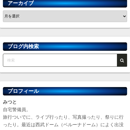
アーカイブ
ペ
ア
ー
ー
カ
ジ
イ
送
ブ
ブログ内検索
り
プロフィール
みつと
自宅警備員。
旅行ついでに、ライブ行ったり、写真撮ったり、祭りに行
ったり。最近は西武ドーム（ベルーナドーム）によく出没