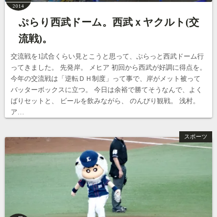
2014
ぷらり西武ドーム。西武ｘヤクルト(交
流戦)。
交流戦を1試合くらい見とこうと思って、ぷらっと西武ドーム行
ってきました。 先発岸。 メヒア 初回から西武が好調に得点を。
今年の交流戦は「逆転ＤＨ制度」って事で、岸がメット被って
バッターボックスに立つ。 今日は余裕で勝てそうなんで、よく
ばりセットと、 ビールを飲みながら、 のんびり観戦。 浅村。
ア…
スポーツ