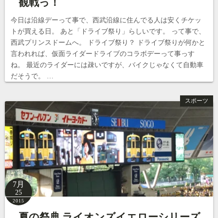
観戦っ！
今日は沿線デーって事で、西武沿線に住んでる人は安くチケッ
トが買える日。 あと「ドライブ祭り」らしいです。 って事で、
西武プリンスドームへ。 ドライブ祭り？ ドライブ祭りが何かと
言われれば、仮面ライダードライブのコラボデーって事っす
ね。 最近のライダーには疎いですが、バイクじゃなくて自動車
だそうで。 …
スポーツ
7月
25
2015
夏の祭典 ライオンズイエローシリーズ