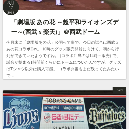
8月
17
2013
「劇場版 あの花 ～超平和ライオンズデ
ー～(西武 x 楽天)」＠西武ドーム
今月末に「劇場版あの花」公開って事で、今日の試合は西武ｘ
あの花コラボDay。 10時のグッズ販売開始に向けて、朝から行
列ができていたようですね。 (コラボ弁当のは14時～販売) で、
試合が始まる1時間前くらいにドームについたんですが、グッズ
はTシャツ以外は購入可能。 コラボ弁当もまだ残ってたみたい
で…
Event