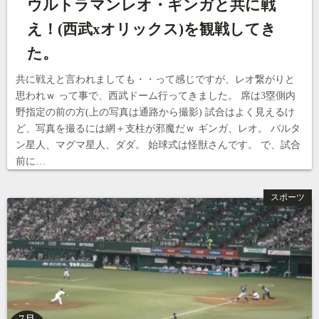
ウルトラマンレオ・ギンガと共に戦
え！(西武xオリックス)を観戦してき
た。
共に戦えと言われましても・・って感じですが、レオ繋がりと
思われｗ って事で、西武ドーム行ってきました。 席は3塁側内
野指定の前の方(上の写真は通路から撮影) 試合はよく見えるけ
ど、写真を撮るには網＋支柱が邪魔だｗ ギンガ、レオ。 バルタ
ン星人、マグマ星人、ダダ。 始球式は怪獣さんです。 で、試合
前に…
スポーツ