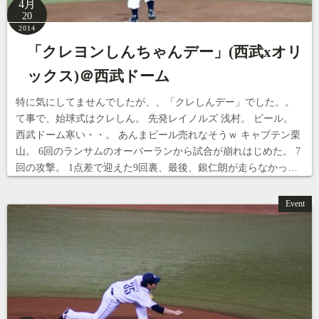
4月
20
2014
「クレヨンしんちゃんデー」(西武xオリ
ックス)＠西武ドーム
特に気にしてませんでしたが、、「クレしんデー」でした。。
て事で、始球式はクレしん。 先発レイノルズ 浅村。 ビール。
西武ドーム寒い・・。 あんまビール売れなそうｗ キャプテン栗
山。 6回のランサムのオーバーランから試合が崩れはじめた。 7
回の攻撃。 1点差で迎えた9回裏、最後、銀仁朗が走らなかっ…
Event