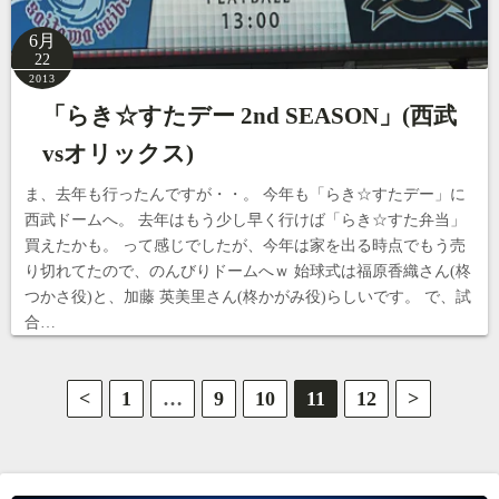
6月
22
2013
「らき☆すたデー 2nd SEASON」(西武
vsオリックス)
ま、去年も行ったんですが・・。 今年も「らき☆すたデー」に
西武ドームへ。 去年はもう少し早く行けば「らき☆すた弁当」
買えたかも。 って感じでしたが、今年は家を出る時点でもう売
り切れてたので、のんびりドームへｗ 始球式は福原香織さん(柊
つかさ役)と、加藤 英美里さん(柊かがみ役)らしいです。 で、試
合…
投
<
1
…
9
10
11
12
>
稿
の