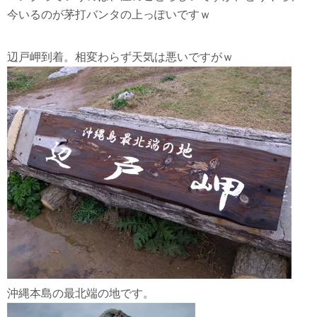
今いるのが茅打バンタの上っぽいですｗ
辺戸岬
辺戸岬到着。相変わらず天気は悪いですがｗ
沖縄本島の最北端の地です。