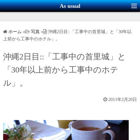
コ
As usual
ン
テ
ン
ホーム
»
写真
»
沖縄2日目::「工事中の首里城」と「30年以
ツ
上前から工事中のホテル」。
へ
ス
沖縄2日目::「工事中の首里城」と
キ
「30年以上前から工事中のホテ
ッ
プ
ル」。
2011年2月20日
朝飯