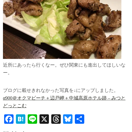
近所にあったら行くなー。ぜひ関東にも進出してほしいな
ー。
追記
ブログに載せきれなかった写真を↓にアップしました。
α900＠オクマビーチ＋辺戸岬＋中城高原ホテル跡 – みつと
どっとこむ
Fa
H
Li
X
T
Bl
共
ce
at
ne
hr
ue
有