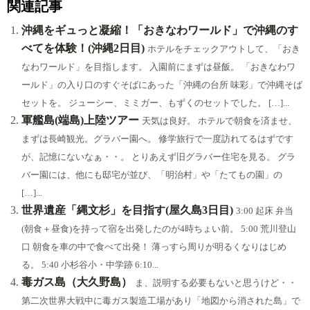
関連記事
bo
en
ea
sk
ok
a
ds
y
沖縄をギュっと凝縮！「おきなわワールド」で沖縄のす
べてを体験！(沖縄2日目)
ホテルをチェックアウトして、「おき
なわワールド」を目指します。 入園前にまずは昼飯。 「おきなわワ
ールド」の入り口のすぐそばにあった「沖縄の台所 味彩」で沖縄そば
セットを。 ジューシー、ミミガー、もずくのセットでした。 […]...
軍艦島(端島)上陸ツアー
天気は良好。 ホテルで朝食を済ませ、
まずは長崎観光。グラバー園へ。 修学旅行で一度訪れてるはずです
が、記憶にないなぁ・・。 とりあえず旧グラバー住宅を見る。 グラ
バー園には、他にも邸宅が並び、「明治村」や「たてもの園」の
[…]...
世界遺産「縄文杉」を目指す(屋久島3日目)
3:00 起床 弁当
(朝食＋昼食)を持って宿を出発したのが4時ちょい前。 5:00 荒川登山
口 朝食を車の中で食べて出発！ 薄っすら周りが明るくなりはじめ
る。 5:40 小杉谷小・中学跡 6:10...
毒ガス島（大久野島）
ま、説明する必要もないと思うけど・・
第二次世界大戦中に毒ガス製造工場があり「地図から消された島」で