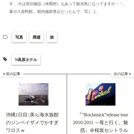
す。 今は宿泊施設（休暇村）もあって観光島になってますが・・。
毒ガス資料館。 館内撮影禁止だったんで、写 […]...
写真
廃墟
旅
N高原ホテル
前の記事
次の記事
沖縄1日目::美ら海水族館
『”Roclassick”release tour
のジンベイザメでかすぎ
2010-2011 ～母と行く、魅
ワロスｗ
惑』＠桜坂セントラル