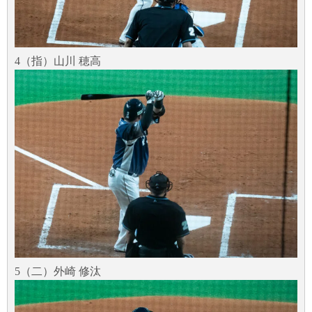
4（指）山川 穂高
5（二）外崎 修汰