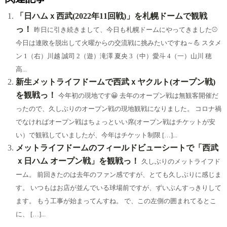
bo
en
ea
sk
ok
a
ds
y
「日ハムｘ西武(2022年11回戦)」を札幌ドームで観戦
っ！
昨日に引き続きまして、今日も札幌ドームにやってきました⚾
今日は連敗を脱出して火曜からの交流戦に挑みたいですね～💪 スタメ
ン 1（右）川越 誠司 2（遊）滝澤 夏央 3（中）愛斗 4（一）山川 穂
高...
新生メットライフドームで西武ｘヤクルト(オープン戦)
を観戦っ！
今年初の現地です😀 去年のオープン戦は無観客開催だ
ったので、久しぶりのオープン戦の現地観戦になりました。 コロナ禍
でなければオープン戦はちょっといい席(オープン戦はチケットが安
い）で観戦していましたが、今年はチケット制限 […]...
メットライフドームのフィールドビューシートで「西武
ｘ日ハム オープン戦」を観戦っ！
久しぶりのメットライフド
ーム。 前回きたのは去年のファン感ですが、とても久しぶりに感じま
す。 いつもはお店が並んでいる球場前ですが、ずいぶんすっきりして
ます。 もう工事が始まってんすね。 で、この左側の囲まれてるとこ
に、 […]...