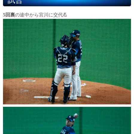
試合
5回裏
の途中から宮川に交代💪