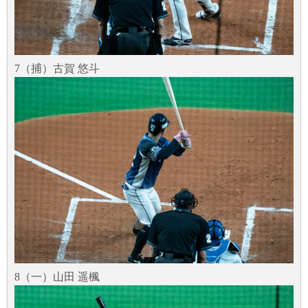
7（捕）古賀 悠斗
8（一）山田 遥楓