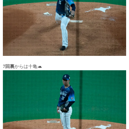
7回裏
からは十亀🐢