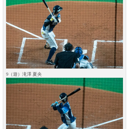
9（遊）滝澤 夏央