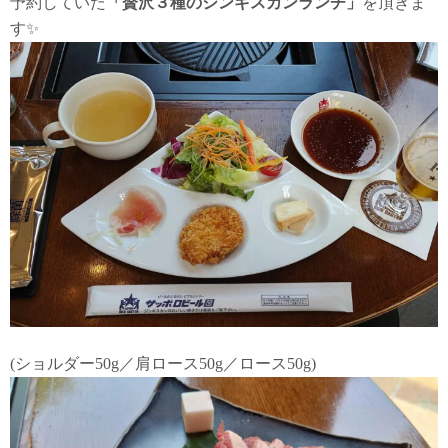
予約していた
「贅沢３種のジンギスカンランチ」
を頂きま
す✨
(ショルダー50g／肩ロース50g／ロース50g)