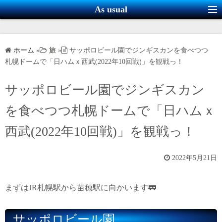
コ
As usual
ン
テ
ン
ホーム
»
旅
»
サッポロビール園でジンギスカンを食べつつ
ツ
札幌ドームで「日ハムｘ西武(2022年10回戦)」を観戦っ！
へ
ス
サッポロビール園でジンギスカン
キ
を食べつつ札幌ドームで「日ハムｘ
ッ
プ
西武(2022年10回戦)」を観戦っ！
2022年5月21日
まずはJR札幌駅から苗穂駅に向かいます🚃
サッポロビール園