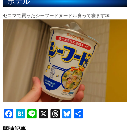
ホテル
セコマで買ったシーフードヌードル食って寝ます💤
Fa
H
Li
X
T
Bl
共
ce
at
ne
hr
ue
有
関連記事