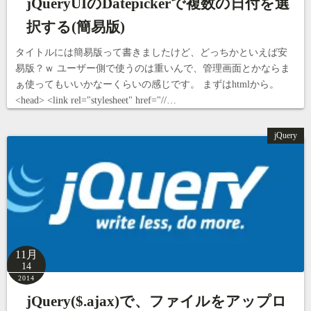
jQueryUIのDatepickerで複数の日付を選
択する(簡易版)
タイトルには簡易版って書きましたけど、どっちかといえば安
易版？ｗ ユーザー側で使うのは重いんで、管理画面とかならま
ぁ使ってもいいかなーくらいの感じです。 まずはhtmlから。
<head> <link rel="stylesheet" href="//…
jQuery
11月
14
2014
jQuery($.ajax)で、ファイルをアップロ