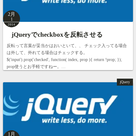
2月
1
2014
jQueryでcheckboxを反転させる
反転って言葉が妥当かはおいといて、、 チェック入ってる場合
は外して、外れてる場合はチェックする。
$('input').prop('checked', function( index, prop ){ return !prop; });
prop使うとお手軽ですねー。…
jQuery
1月