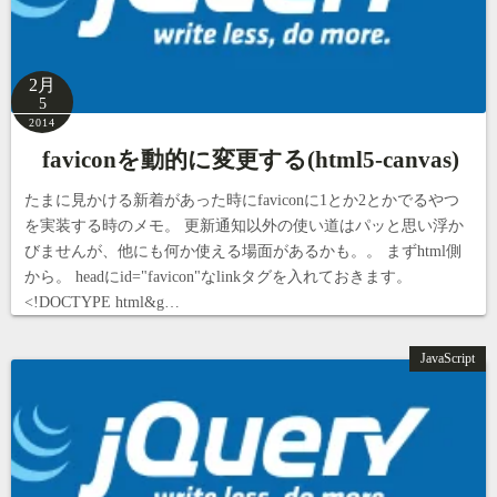
2月
5
2014
faviconを動的に変更する(html5-canvas)
たまに見かける新着があった時にfaviconに1とか2とかでるやつ
を実装する時のメモ。 更新通知以外の使い道はパッと思い浮か
びませんが、他にも何か使える場面があるかも。。 まずhtml側
から。 headにid="favicon"なlinkタグを入れておきます。
<!DOCTYPE html&g…
JavaScript