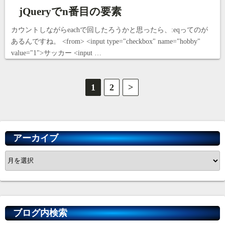
jQueryでn番目の要素
カウントしながらeachで回したろうかと思ったら、:eqってのが
あるんですね。 <from> <input type="checkbox" name="hobby"
value="1">サッカー <input …
投
1
2
>
稿
の
アーカイブ
ペ
ア
ー
ー
カ
ジ
イ
送
ブ
ブログ内検索