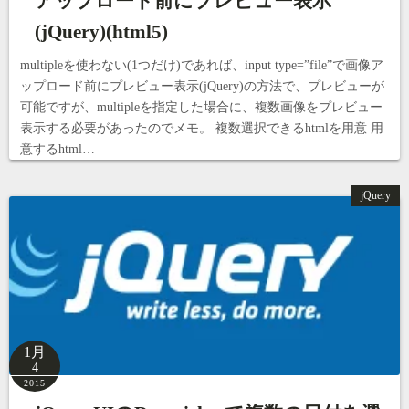
アップロード前にプレビュー表示
(jQuery)(html5)
multipleを使わない(1つだけ)であれば、input type=”file”で画像ア
ップロード前にプレビュー表示(jQuery)の方法で、プレビューが
可能ですが、multipleを指定した場合に、複数画像をプレビュー
表示する必要があったのでメモ。 複数選択できるhtmlを用意 用
意するhtml…
jQuery
1月
4
2015