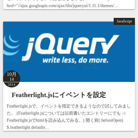
href="//ajax.googleapis.com/ajax/libs/jqueryui/1.11.1/themes/…
JavaScript
10月
14
2014
Featherlight.jsにイベントを設定
Featherlight.jsで、イベントを指定できるようなので試してみまし
た。 (Featherlight.jsについては以前書いたエントリーにでも ->
Featherlight.jsでhtmlを読み込んでみる。) 開く前(.beforeOpen)
$.featherlight.defaults…