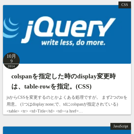
CSS
10月
9
2014
colspanを指定した時のdisplay変更時
は、table-rowを指定。(CSS)
jsからCSSを変更するのとかよくある処理ですが。 まず2つのtrを
用意。 (1つはdisplay:none;で、tdにcolspanが指定されている)
<table> <tr> <td>Title</td> <td><a href=…
JavaScript