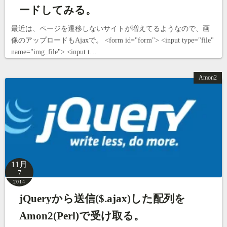
ードしてみる。
最近は、ページを遷移しないサイトが増えてるようなので、画
像のアップロードもAjaxで。 <form id="form"> <input type="file"
name="img_file"> <input t…
Amon2
11月
7
2014
jQueryから送信($.ajax)した配列を
Amon2(Perl)で受け取る。