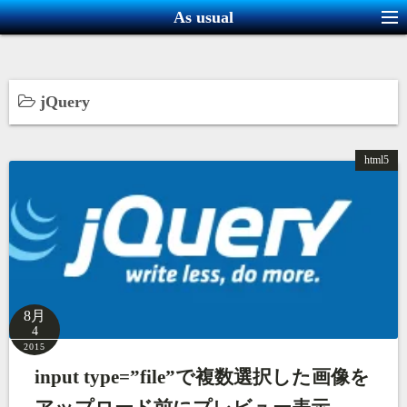
コ
As usual
ン
テ
ン
jQuery
ツ
へ
ス
html5
キ
ッ
プ
8月
4
2015
input type=”file”で複数選択した画像を