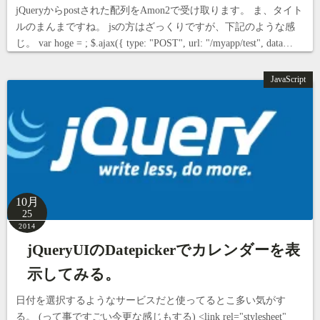
jQueryからpostされた配列をAmon2で受け取ります。 ま、タイト
ルのまんまですね。 jsの方はざっくりですが、下記のような感
じ。 var hoge = ; $.ajax({ type: "POST", url: "/myapp/test", data…
JavaScript
10月
25
2014
jQueryUIのDatepickerでカレンダーを表
示してみる。
日付を選択するようなサービスだと使ってるとこ多い気がす
る。 (って事ですごい今更な感じもする) <link rel="stylesheet"