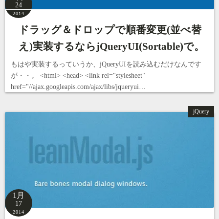
24
2014
ドラッグ＆ドロップで順番変更(並べ替
え)実装するならjQueryUI(Sortable)で。
もはや実装するっていうか、jQueryUIを読み込むだけなんです
が・・。 <html> <head> <link rel="stylesheet"
href="//ajax.googleapis.com/ajax/libs/jqueryui…
jQuery
1月
17
2014