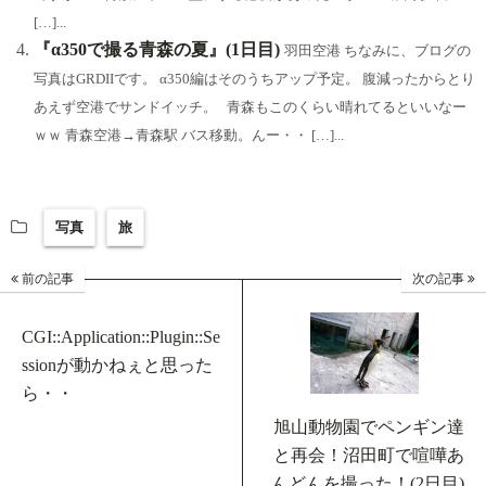
[…]...
『α350で撮る青森の夏』(1日目)
羽田空港 ちなみに、ブログの
写真はGRDIIです。 α350編はそのうちアップ予定。 腹減ったからとり
あえず空港でサンドイッチ。 青森もこのくらい晴れてるといいなー
ｗｗ 青森空港→青森駅 バス移動。んー・・ […]...
写真
旅
前の記事
次の記事
CGI::Application::Plugin::Se
ssionが動かねぇと思った
ら・・
旭山動物園でペンギン達
と再会！沼田町で喧嘩あ
んどんを撮った！(2日目)