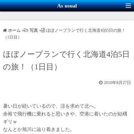
コ
As usual
ン
テ
ン
ホーム
»
写真
»
ほぼノープランで行く北海道4泊5日の旅！
ツ
（1日目）
へ
ス
ほぼノープランで行く北海道4泊5日
キ
の旅！（1日目）
ッ
プ
2010年8月27日
羽田空港 -> 旭川空港
暑い日が続いているので、涼を求めて北へ。
余裕で飛行機に乗れると思いきや、空港に着いたのが結構
ギリｗ
なんとか旭川に辿り着きました。