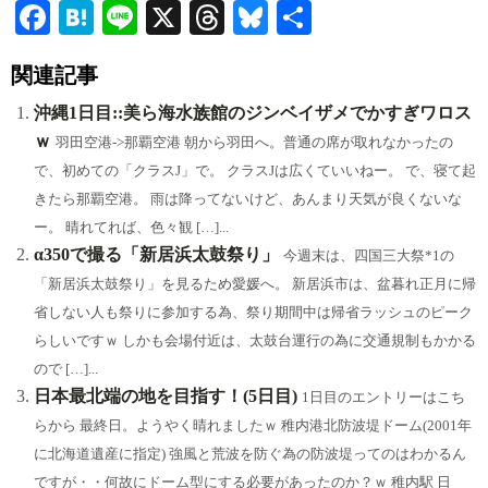
Fa
H
Li
X
T
Bl
共
ce
at
ne
hr
ue
有
関連記事
bo
en
ea
sk
ok
a
ds
y
沖縄1日目::美ら海水族館のジンベイザメでかすぎワロス
ｗ
羽田空港->那覇空港 朝から羽田へ。普通の席が取れなかったの
で、初めての「クラスJ」で。 クラスJは広くていいねー。 で、寝て起
きたら那覇空港。 雨は降ってないけど、あんまり天気が良くないな
ー。 晴れてれば、色々観 […]...
α350で撮る「新居浜太鼓祭り」
今週末は、四国三大祭*1の
「新居浜太鼓祭り」を見るため愛媛へ。 新居浜市は、盆暮れ正月に帰
省しない人も祭りに参加する為、祭り期間中は帰省ラッシュのピーク
らしいですｗ しかも会場付近は、太鼓台運行の為に交通規制もかかる
ので […]...
日本最北端の地を目指す！(5日目)
1日目のエントリーはこち
らから 最終日。ようやく晴れましたｗ 稚内港北防波堤ドーム(2001年
に北海道遺産に指定) 強風と荒波を防ぐ為の防波堤ってのはわかるん
ですが・・何故にドーム型にする必要があったのか？ｗ 稚内駅 日