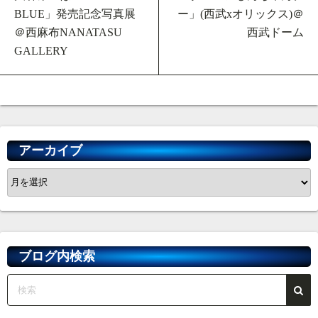
BLUE」発売記念写真展
ー」(西武xオリックス)＠
＠西麻布NANATASU
西武ドーム
GALLERY
アーカイブ
ア
ー
カ
イ
ブ
ブログ内検索