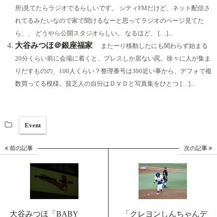
所)見てたらラジオでるらしいです。 シティFMだけど、ネット配信さ
れてるみたいなので家で聞けるなーと思ってラジオのページ見てた
ら、、 どうやら公開スタジオらしい。 なるほど、 […]...
大谷みつほ＠銀座福家
またーり移動したにも関わらず始まる
20分くらい前に会場に着くと、プレスしか居ない罠。徐々に人が集ま
りだすものの、100人くらい？整理番号は300近い事から、デフォで複
数買ってる模様。貧乏人の自分はＤＶＤと写真集をひとつ […]...
Event
前の記事
次の記事
大谷みつほ「BABY
「クレヨンしんちゃんデ