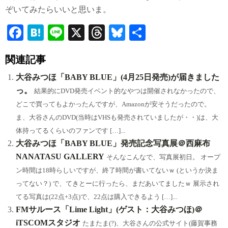
ぞいてみたらいいと思いま。
Fa
H
Li
X
T
Bl
共
ce
at
ne
hr
ue
有
関連記事
bo
en
ea
sk
ok
a
ds
y
大谷みつほ「BABY BLUE」(4月25日発売)が届きました
っ。
結果的にDVD発売イベント的なやつは開催されなかったので、
どこで買ってもよかったんですが、Amazonが安そうだったので。
ま、大谷さんのDVD(当時はVHSも発売されていましたが・・)は、大
体持ってるくらいのファンです […]...
大谷みつほ「BABY BLUE」発売記念写真展＠西麻布
NANATASU GALLERY
そんなこんなで、写真展初日。 オープ
ン時間は18時らしいですが、終了時間が書いてないｗ (というか決ま
ってない？) で、てきとーに行ったら、まだあいてましたｗ 展示され
てる写真は(22点+3点)で、22点は購入できるよう […]...
FMサルース「Lime Light」(ゲスト：大谷みつほ)＠
iTSCOMスタジオ
たまたま(?)、大谷さんの公式サイト(藤賀事務