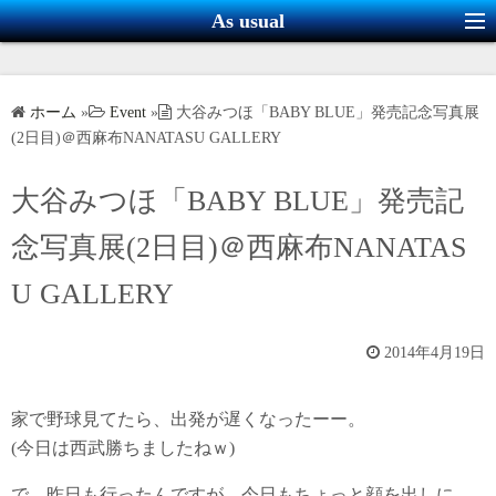
コ
As usual
ン
テ
ン
ホーム
»
Event
»
大谷みつほ「BABY BLUE」発売記念写真展
ツ
(2日目)＠西麻布NANATASU GALLERY
へ
ス
大谷みつほ「BABY BLUE」発売記
キ
念写真展(2日目)＠西麻布NANATAS
ッ
プ
U GALLERY
2014年4月19日
家で野球見てたら、出発が遅くなったーー。
(今日は西武勝ちましたねｗ)
で、昨日も行ったんですが、今日もちょっと顔を出しに。