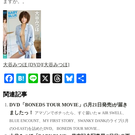
ますが。。
大谷みつほ [DVD][大谷みつほ]
Fa
H
Li
X
T
Bl
共
ce
at
ne
hr
ue
有
関連記事
bo
en
ea
sk
ok
a
ds
y
DVD「BONEDS TOUR MOVIE」(5月21日発売)が届き
ましたっ！
アマゾンでポチったら、すぐ届いたｗ AIR SWELL、
BLUE ENCOUNT、MY FIRST STORY、SWANKY DANKのライブ(1月
のO-EAST)を詰めたDVD。 BONEDS TOUR MOVIE...