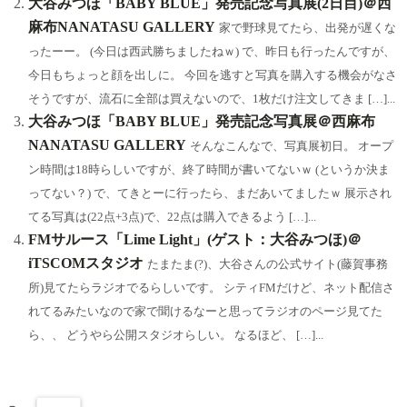
大谷みつほ「BABY BLUE」発売記念写真展(2日目)＠西
麻布NANATASU GALLERY
家で野球見てたら、出発が遅くな
ったーー。 (今日は西武勝ちましたねｗ) で、昨日も行ったんですが、
今日もちょっと顔を出しに。 今回を逃すと写真を購入する機会がなさ
そうですが、流石に全部は買えないので、1枚だけ注文してきま […]...
大谷みつほ「BABY BLUE」発売記念写真展＠西麻布
NANATASU GALLERY
そんなこんなで、写真展初日。 オープ
ン時間は18時らしいですが、終了時間が書いてないｗ (というか決ま
ってない？) で、てきとーに行ったら、まだあいてましたｗ 展示され
てる写真は(22点+3点)で、22点は購入できるよう […]...
FMサルース「Lime Light」(ゲスト：大谷みつほ)＠
iTSCOMスタジオ
たまたま(?)、大谷さんの公式サイト(藤賀事務
所)見てたらラジオでるらしいです。 シティFMだけど、ネット配信さ
れてるみたいなので家で聞けるなーと思ってラジオのページ見てた
ら、、 どうやら公開スタジオらしい。 なるほど、 […]...