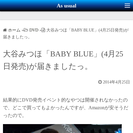
コ
As usual
ン
テ
ン
ホーム
»
DVD
»
大谷みつほ「BABY BLUE」(4月25日発売)が
ツ
届きましたっ。
へ
ス
大谷みつほ「BABY BLUE」(4月25
キ
日発売)が届きましたっ。
ッ
プ
2014年4月25日
結果的にDVD発売イベント的なやつは開催されなかったの
で、どこで買ってもよかったんですが、Amazonが安そうだ
ったので。