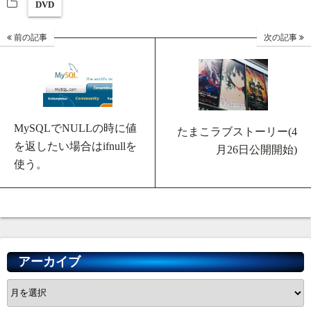
DVD
前の記事
次の記事
MySQLでNULLの時に値
たまこラブストーリー(4
を返したい場合はifnullを
月26日公開開始)
使う。
アーカイブ
ア
ー