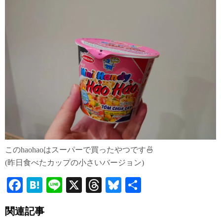
このhaohaoはスーパーで買ったやつです🍜
(昨日食べたカップの小さいバージョン)
Fa
H
Li
X
T
Bl
共
ce
at
ne
hr
ue
有
関連記事
bo
en
ea
sk