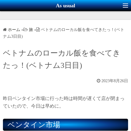
コ
As usual
ン
テ
ン
ホーム
»
旅
»
ベトナムのローカル飯を食べてきたっ！(ベト
ツ
ナム3日目)
へ
ス
ベトナムのローカル飯を食べてき
キ
たっ！(ベトナム3日目)
ッ
プ
2023年8月26日
昨日ベンタイン市場に行った時は時間が遅くて店が閉まっ
ていたので、今日は早めに。
ベンタイン市場