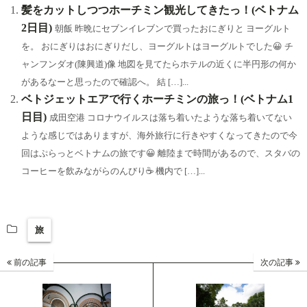
ok
a
ds
y
髪をカットしつつホーチミン観光してきたっ！(ベトナム
2日目)
朝飯 昨晩にセブンイレブンで買ったおにぎりと ヨーグルト
を。 おにぎりはおにぎりだし、ヨーグルトはヨーグルトでした😀 チ
ャンフンダオ(陳興道)像 地図を見てたらホテルの近くに半円形の何か
があるなーと思ったので確認へ。 結 […]...
ベトジェットエアで行くホーチミンの旅っ！(ベトナム1
日目)
成田空港 コロナウイルスは落ち着いたような落ち着いてない
ような感じではありますが、海外旅行に行きやすくなってきたので今
回はぷらっとベトナムの旅です😀 離陸まで時間があるので、スタバの
コーヒーを飲みながらのんびり☕ 機内で […]...
旅
前の記事
次の記事