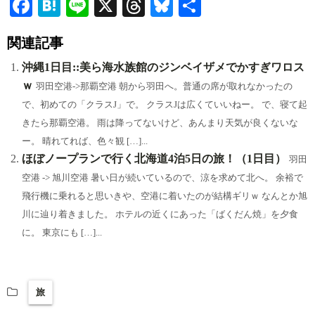
Fa
H
Li
X
T
Bl
共
ce
at
ne
hr
ue
有
関連記事
bo
en
ea
sk
ok
a
ds
y
沖縄1日目::美ら海水族館のジンベイザメでかすぎワロス
ｗ
羽田空港->那覇空港 朝から羽田へ。普通の席が取れなかったの
で、初めての「クラスJ」で。 クラスJは広くていいねー。 で、寝て起
きたら那覇空港。 雨は降ってないけど、あんまり天気が良くないな
ー。 晴れてれば、色々観 […]...
ほぼノープランで行く北海道4泊5日の旅！（1日目）
羽田
空港 -> 旭川空港 暑い日が続いているので、涼を求めて北へ。 余裕で
飛行機に乗れると思いきや、空港に着いたのが結構ギリｗ なんとか旭
川に辿り着きました。 ホテルの近くにあった「ばくだん焼」を夕食
に。 東京にも […]...
旅