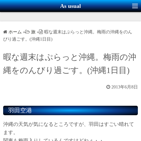
コ
As usual
ン
テ
ン
ホーム
»
旅
»
暇な週末はぷらっと沖縄。梅雨の沖縄をのん
ツ
びり過ごす。(沖縄1日目)
へ
ス
暇な週末はぷらっと沖縄。梅雨の沖
キ
縄をのんびり過ごす。(沖縄1日目)
ッ
プ
2013年6月8日
羽田空港
沖縄の天気が気になるところですが、羽田はすごい晴れて
ます。
関東も梅雨入りしているんですけどねぇ・・。