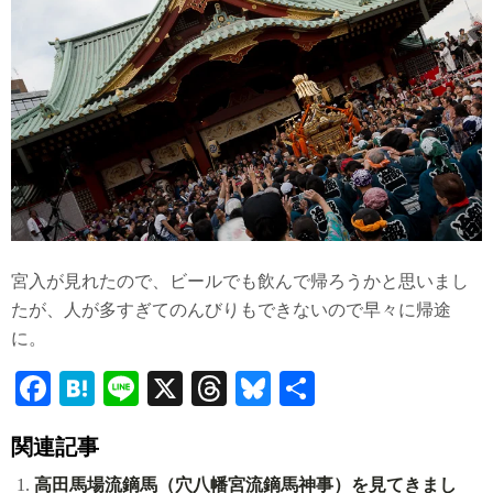
宮入が見れたので、ビールでも飲んで帰ろうかと思いまし
たが、人が多すぎてのんびりもできないので早々に帰途
に。
Fa
H
Li
X
T
Bl
共
ce
at
ne
hr
ue
有
関連記事
bo
en
ea
sk
高田馬場流鏑馬（穴八幡宮流鏑馬神事）を見てきまし