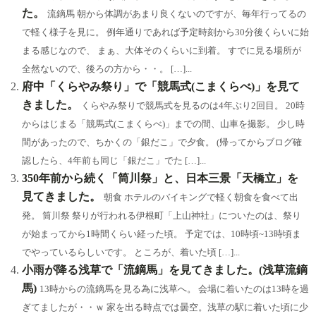
ok
a
ds
y
た。
流鏑馬 朝から体調があまり良くないのですが、毎年行ってるの
で軽く様子を見に。 例年通りであれば予定時刻から30分後くらいに始
まる感じなので、 まぁ、大体そのくらいに到着。 すでに見る場所が
全然ないので、後ろの方から・・。 […]...
府中「くらやみ祭り」で「競馬式(こまくらべ)」を見て
きました。
くらやみ祭りで競馬式を見るのは4年ぶり2回目。 20時
からはじまる「競馬式(こまくらべ)」までの間、山車を撮影。 少し時
間があったので、ちかくの「銀だこ」で夕食。 (帰ってからブログ確
認したら、4年前も同じ「銀だこ」でた […]...
350年前から続く「筒川祭」と、日本三景「天橋立」を
見てきました。
朝食 ホテルのバイキングで軽く朝食を食べて出
発。 筒川祭 祭りが行われる伊根町「上山神社」についたのは、祭り
が始まってから1時間くらい経った頃。 予定では、10時頃~13時頃ま
でやっているらしいです。 ところが、着いた頃 […]...
小雨が降る浅草で「流鏑馬」を見てきました。(浅草流鏑
馬)
13時からの流鏑馬を見る為に浅草へ。 会場に着いたのは13時を過
ぎてましたが・・ｗ 家を出る時点では曇空。浅草の駅に着いた頃に少