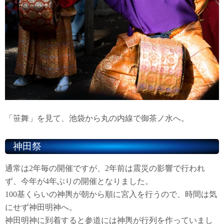
「笹舞」を見て、池袋から丸の内線で御茶ノ水へ。
神田祭
通常は2年毎の開催ですが、2年前は震災の影響で行われ
ず、今年が4年ぶりの開催となりました。
100基くらいの神輿が朝から順に宮入を行うので、時間は気
にせず神田明神へ。
神田明神に到着すると参道には神輿が行列を作っていまし