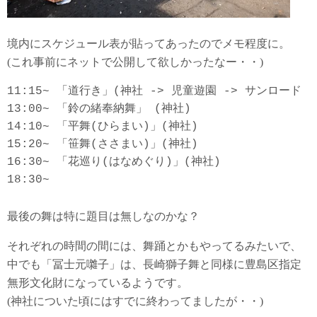
境内にスケジュール表が貼ってあったのでメモ程度に。
(これ事前にネットで公開して欲しかったなー・・)
11:15~ 「道行き」(神社 -> 児童遊園 -> サンロード -
13:00~ 「鈴の緒奉納舞」 (神社)

14:10~ 「平舞(ひらまい)」(神社)

15:20~ 「笹舞(ささまい)」(神社)

16:30~ 「花巡り(はなめぐり)」(神社)

最後の舞は特に題目は無しなのかな？
それぞれの時間の間には、舞踊とかもやってるみたいで、
中でも「冨士元囃子」は、長崎獅子舞と同様に豊島区指定
無形文化財になっているようです。
(神社についた頃にはすでに終わってましたが・・)