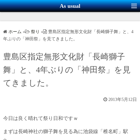
コ
As usual
ン
テ
ン
ホーム
»
祭り
»
豊島区指定無形文化財「長崎獅子舞」と、4
ツ
年ぶりの「神田祭」を見てきました。
へ
ス
豊島区指定無形文化財「長崎獅子
キ
舞」と、4年ぶりの「神田祭」を見
ッ
プ
てきました。
2013年5月12日
今日は良く晴れて祭り日和ですｗ
まずは長崎神社の獅子舞を見る為に池袋線「椎名町」駅
へ。