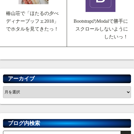
椿山荘で「ほたるの夕べ
BootstrapのModalで勝手に
ディナーブッフェ2018」
スクロールしないように
でホタルを見てきたっ！
したいっ！
アーカイブ
ア
ー
カ
イ
ブ
ブログ内検索