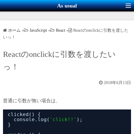
コ
As usual
ン
テ
ン
ホーム
»
JavaScript
»
React
»
Reactのonclickに引数を渡した
ツ
いっ！
へ
ス
Reactのonclickに引数を渡したい
キ
っ！
ッ
プ
2018年6月13日
普通に引数が無い場合は、
clicked() {
console.log(
'click!!'
);
}