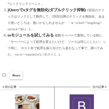
*/); // クリックイベント...
jQueryでaタグを無効化(ダブルクリック抑制)
1回目のクリ
ックはリンクとして動作して、2回目以降のクリックを無効化。 あま
り使いどころは、無いかもしれませんが・・ｗ <a href="/hogehoge"
onclick="$(t […]...
osモジュールを試してみる
複数サーバーで運用している時に、
「サーバーによって処理を変えたいけど、ソースは同じにしたい」っ
て時に、 ホスト名で処理を振り分けたら楽かなって事で、調べてみ
た。 var os = require('os'); //ホスト […]...
React
前の記事
次の記事