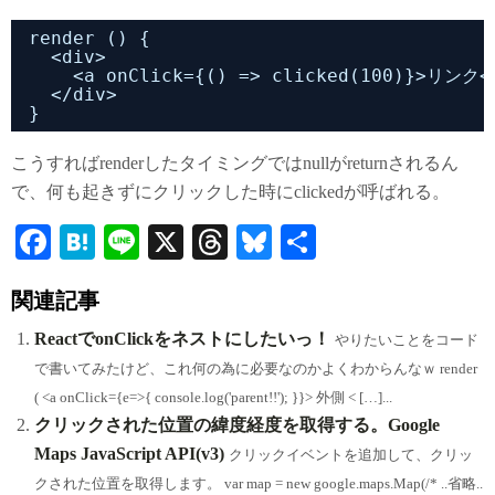
render () {
<div>
<a onClick={() => clicked(100)}>リンク<
</div>
}
こうすればrenderしたタイミングではnullがreturnされるん
で、何も起きずにクリックした時にclickedが呼ばれる。
Fa
H
Li
X
T
Bl
共
ce
at
ne
hr
ue
有
関連記事
bo
en
ea
sk
ok
a
ds
y
ReactでonClickをネストにしたいっ！
やりたいことをコード
で書いてみたけど、これ何の為に必要なのかよくわからんなｗ render
( <a onClick={e=>{ console.log('parent!!'); }}> 外側 < […]...
クリックされた位置の緯度経度を取得する。Google
Maps JavaScript API(v3)
クリックイベントを追加して、クリッ
クされた位置を取得します。 var map = new google.maps.Map(/* ..省略..