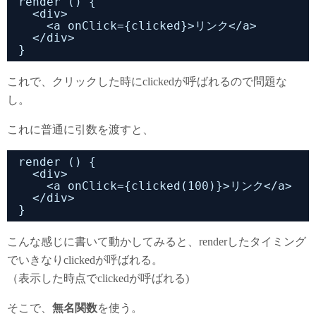
render () {
<div>
<a onClick={clicked}>リンク</a>
</div>
}
これで、クリックした時にclickedが呼ばれるので問題な
し。
これに普通に引数を渡すと、
render () {
<div>
<a onClick={clicked(100)}>リンク</a>
</div>
}
こんな感じに書いて動かしてみると、renderしたタイミング
でいきなりclickedが呼ばれる。
（表示した時点でclickedが呼ばれる)
そこで、
無名関数
を使う。