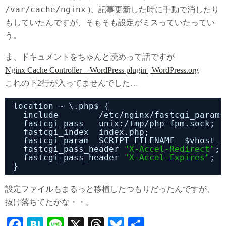
/var/cache/nginx
)、記事更新した時に手動で消したり
もしていたんですが、そもそも設定がミスっていたってい
う。
ま、ドキュメントをちゃんと読めって話ですが
Nginx Cache Controller – WordPress plugin | WordPress.org
これの下2行が入ってませんでした…
location ~ \.php$ {
include        
/etc/nginx/fastcgi_params
fastcgi_pass   unix:
/tmp/php-fpm
.sock;
fastcgi_index  index.php;
fastcgi_param  SCRIPT_FILENAME  $vhost_r
fastcgi_pass_header 
"X-Accel-Redirect"
;
fastcgi_pass_header 
"X-Accel-Expires"
;
}
設定ファイルもまるっと移植したつもりだったんですが、
抜け落ちてたかな・・。
Fa
H
Li
X
T
Bl
共