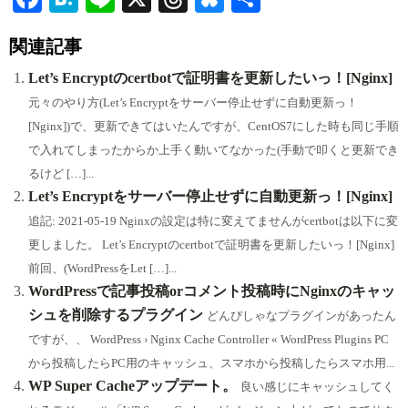
ce
at
ne
hr
ue
有
関連記事
bo
en
ea
sk
ok
a
ds
y
Let’s Encryptのcertbotで証明書を更新したいっ！[Nginx]
元々のやり方(Let’s Encryptをサーバー停止せずに自動更新っ！
[Nginx])で、更新できてはいたんですが、CentOS7にした時も同じ手順
で入れてしまったからか上手く動いてなかった(手動で叩くと更新でき
るけど […]...
Let’s Encryptをサーバー停止せずに自動更新っ！[Nginx]
追記: 2021-05-19 Nginxの設定は特に変えてませんがcertbotは以下に変
更しました。 Let’s Encryptのcertbotで証明書を更新したいっ！[Nginx]
前回、(WordPressをLet […]...
WordPressで記事投稿orコメント投稿時にNginxのキャッ
シュを削除するプラグイン
どんぴしゃなプラグインがあったん
ですが、、 WordPress › Nginx Cache Controller « WordPress Plugins PC
から投稿したらPC用のキャッシュ、スマホから投稿したらスマホ用...
WP Super Cacheアップデート。
良い感じにキャッシュしてく