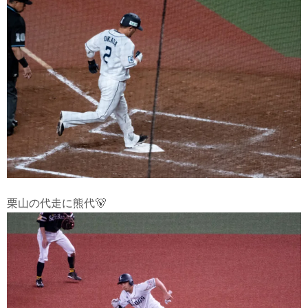
栗山の代走に熊代🐻