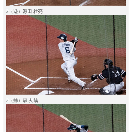
2（遊）源田 壮亮
3（捕）森 友哉