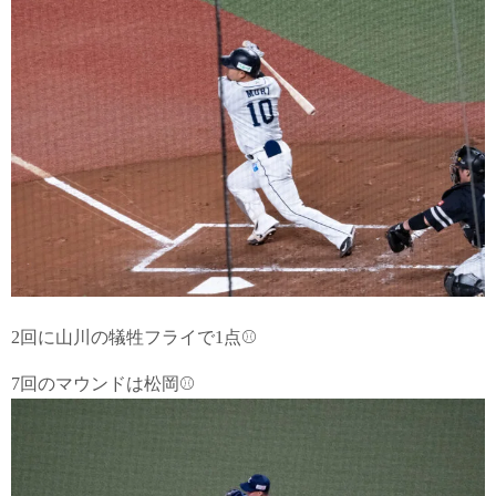
2回に山川の犠牲フライで1点⚾
7回のマウンドは松岡⚾