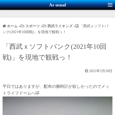
コ
As usual
ン
テ
ン
ホーム
»
スポーツ
»
西武ライオンズ
»
「西武ｘソフトバ
ツ
ンク(2021年10回戦)」を現地で観戦っ！
へ
ス
「西武ｘソフトバンク(2021年10回
キ
戦)」を現地で観戦っ！
ッ
プ
2021年5月18日
平日ではありますが、配布の腕時計が欲しかったのでメッ
トライフドームへ🤣