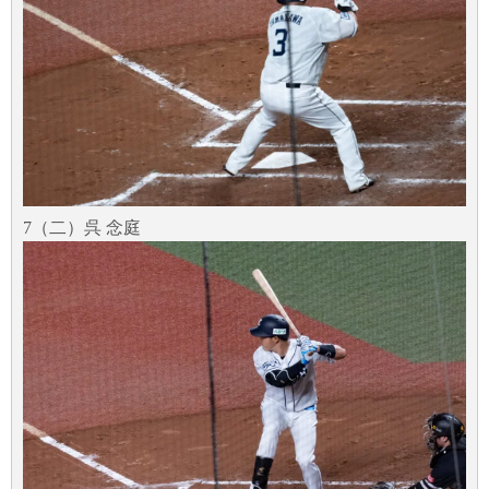
7（二）呉 念庭