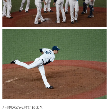
8回若林の代打に鈴木💪