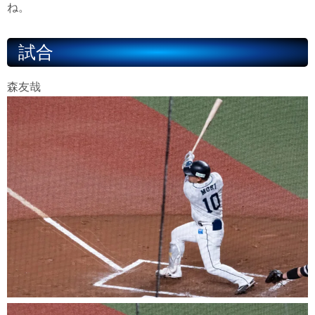
ね。
試合
森友哉