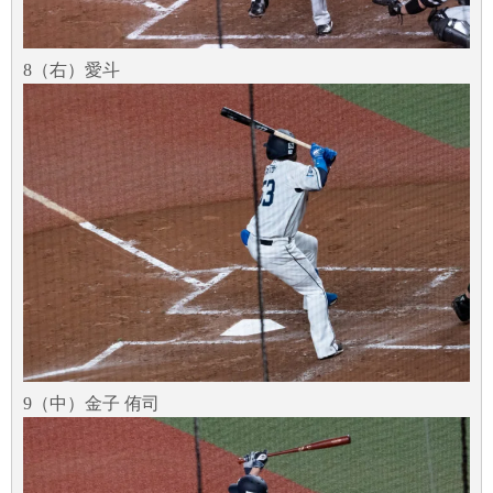
8（右）愛斗
9（中）金子 侑司