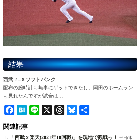
結果
西武 2 – 8 ソフトバンク
配布の腕時計も無事にゲットできたし、岡田のホームラン
も見れたんですが試合は…
Fa
H
Li
X
T
Bl
共
ce
at
ne
hr
ue
有
関連記事
bo
en
ea
sk
ok
a
ds
y
「西武ｘ楽天(2021年10回戦)」を現地で観戦っ！
平日(水