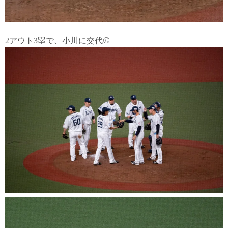
2アウト3塁で、小川に交代⚾