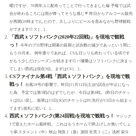
曜)ですが、70周年ユニ配布ってことで行ってきました😀 予報では試
合が終わるころには雨が降ってそうな感じ☔ 昨日からアルコール販売
が再開(20時まで)したので、久しぶりにビールを呑みながら野球観戦
ができます⚾ ス […]...
「西武ｘソフトバンク(2020年22回戦)」を現地で観戦
っ！
今年のプロ野球は開幕の延期と試合数の減少であっという間に
もう10月末。 例年通りであれば、CSも日シリも終わっている頃です
がもう少しだけシーズンが続きます⚾ パ優勝はソフトバンクに決まっ
てしまい西武は現在3位。まずはCS […]...
CSファイナル第4戦「西武ｘソフトバンク」を現地で観
戦っ！
台風19号の影響で、昨日[11月12日(土)]の試合が中止になっ
た為、予定では第5戦のはずでしたが、今日は第4戦。 (昨日のチケッ
トは払い戻し、振替は15日(火)のチケットはFC先行が13日から始まっ
てます) 改札に近い […]...
西武ｘソフトバンク(第24回戦)を現地で観戦っ！
マジック
1で迎えたホーム最終戦。 これはもうホームで胴上げしか無いでしょ
う🤩 スタメン 1（中）秋山 翔吾 2（遊）源田 壮亮 3（二）浅村 栄斗