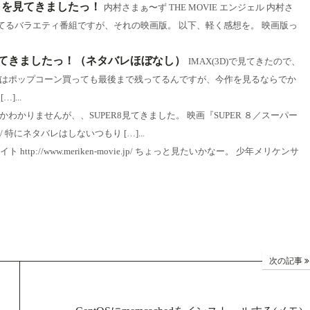
ル」を見てきましたっ！
内村さまぁ〜ず THE MOVIE エンジェル 内村さ
るバラエティ番組ですが、それの映画版。 以下、軽く感想を。 映画版っ
てきましたっ！（ネタバレほぼなし）
IMAX(3D)で見てきたので、
つもはポップコーン買っても最後まで残ってるんですが、今作を見るならでか
...
わかりませんが、、SUPER8見てきました。 映画『SUPER ８／スーパー
e.jp/ 特にネタバレはしないつもり […]...
tp://www.meriken-movie.jp/ ちょっと見たいかなー。 少年メリケンサ
次の記事