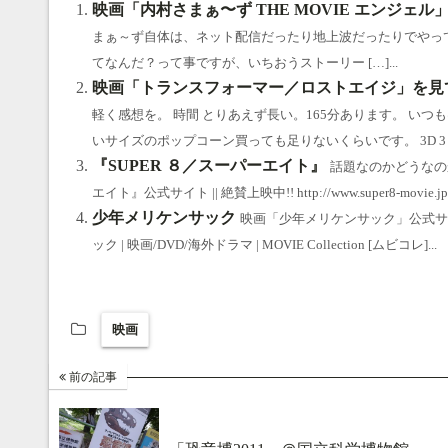
ok
a
ds
y
映画「内村さまぁ〜ず THE MOVIE エンジェ
まぁ～ず自体は、ネット配信だったり地上波だったりでやって
てなんだ？って事ですが、いちおうストーリー […]...
映画「トランスフォーマー／ロストエイジ」を見
軽く感想を。 時間 とりあえず長い。165分あります。 い
いサイズのポップコーン買っても足りないくらいです。 3D 3 […]
『SUPER ８／スーパーエイト』
話題なのかどうなのか
エイト』公式サイト || 絶賛上映中!! http://www.super8-movi
少年メリケンサック
映画「少年メリケンサック」公式サイト ht
ック | 映画/DVD/海外ドラマ | MOVIE Collection [ムビコレ]...
映画
前の記事