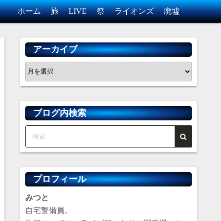
ホーム
旅
LIVE
祭
ライオンズ
廃墟
アーカイブ
ア
ー
カ
イ
ブログ内検索
ブ
プロフィール
みつと
自宅警備員。