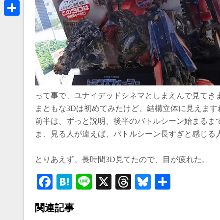
a
B
k
r
l
共
e
u
有
a
e
d
s
s
k
って事で、ユナイデッドシネマとしまえんで見てきまし
y
まともな3Dは初めてみたけど、結構立体に見えます
前半は、ずっと説明、後半のバトルシーン始まるま
ま、見る人が違えば、バトルシーン長すぎと感じる
とりあえず、長時間3D見てたので、目が疲れた。
Fa
H
Li
X
T
Bl
共
ce
at
ne
hr
ue
有
関連記事
bo
en
ea
sk