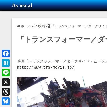
コ
As usual
ン
テ
ン
ホーム
»
映画
»
『トランスフォーマー／ダークサイ
ツ
へ
『トランスフォーマー／ダ
ス
キ
ッ
プ
F
http://www.tf3-movie.jp/
a
H
c
a
L
e
t
i
X
b
e
n
o
T
n
e
o
h