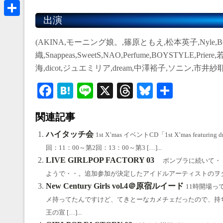
a
B
k
r
出演
l
共
e
u
有
(AKINA,モーニング娘。,篠原ともえ,松本英子,Nyle,B
a
e
織,Snappeas,SweetS,NAO,Perfume,BOYSTYLE,
d
s
海,dicot,ジュエミリア,dream,中澤裕子,ソニン,市井紗耶香,day
s
k
Fa
H
Li
X
T
Bl
共
y
ce
at
ne
hr
ue
有
関連記事
bo
en
ea
sk
ok
a
ds
y
ハイタッチ会
1st X’mas イベントCD「1st X’mas fe
回：11：00～第2回：13：00～第3 […]...
LIVE GIRLPOP FACTORY 03
ボンブラに続いて・・
ようで・・。追加参加が決定したアイドルアーティストのヲタな方は大変です
New Century Girls vol.4＠原宿ルイード
11時開場っ
メ持ってたんですけど、てきとーなカメチェだったので、持ち込
王の宣 […]...