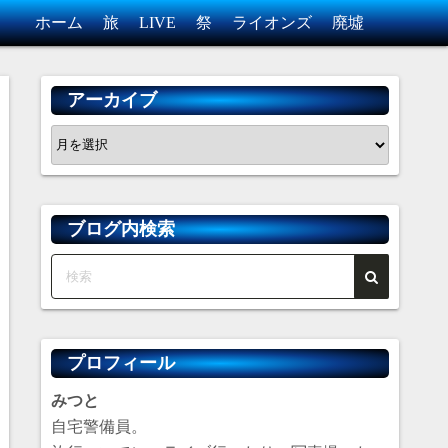
ホーム
旅
LIVE
祭
ライオンズ
廃墟
アーカイブ
ア
ー
カ
イ
ブログ内検索
ブ
プロフィール
みつと
自宅警備員。