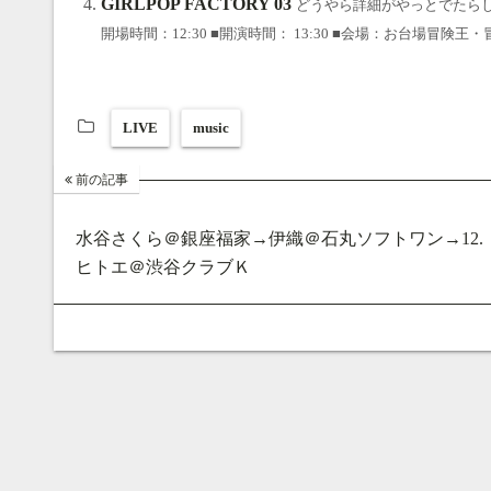
GIRLPOP FACTORY 03
どうやら詳細がやっとでたらしい。 『
開場時間：12:30 ■開演時間： 13:30 ■会場：お台場冒険王
LIVE
music
前の記事
水谷さくら＠銀座福家→伊織＠石丸ソフトワン→12.
ヒトエ＠渋谷クラブＫ