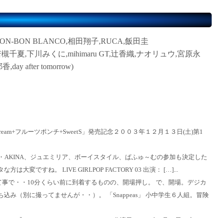
ON-BON BLANCO,相田翔子,RUCA,飯田圭
Priere,若槻千夏,下川みくに,mihimaru GT,辻香織,ナオリュウ,宮原永
 after tomorrow)
aturing dream+フルーツポンチ+SweetS」発売記念２００３年１２月１３日(土)第1
AKINA、ジュエミリア、ボーイスタイル、ぱふゅ～むの参加も決定した
ね。 LIVE GIRLPOP FACTORY 03 出演： […]...
て事で・・10分くらい前に到着するものの、開場押し。 で、開場。デジカ
み（別に撮ってませんが・・）。 「Snappeas」 小中学生６人組。冒険