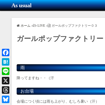
コ
As usual
ン
テ
ン
ホーム
»
LIVE
»
ガールポップファクトリー０３
ツ
へ
ガールポップファクトリー
ス
キ
ッ
プ
F
雨
a
H
c
a
降ってますね・・（汗
L
e
t
i
X
b
お台場
e
n
o
T
n
e
会場につく頃には雨も上がり、むしろ暑い（汗）
o
h