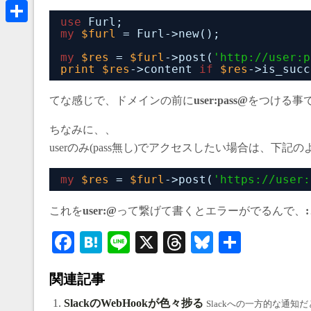
a
B
use
Furl;
k
r
l
共
my
$furl
= Furl->new();
e
u
有
my
$res
= 
$furl
->post(
'http://user:p
a
print
$res
->content 
if
$res
->is_succ
e
d
s
てな感じで、ドメインの前に
user:pass@
をつける事で
s
k
ちなみに、、
y
userのみ(pass無し)でアクセスしたい場合は、下記
my
$res
= 
$furl
->post(
'https://user:
これを
user:@
って繋げて書くとエラーがでるんで、
:
Fa
H
Li
X
T
Bl
共
ce
at
ne
hr
ue
有
関連記事
bo
en
ea
sk
ok
a
ds
y
SlackのWebHookが色々捗る
Slackへの一方的な通知