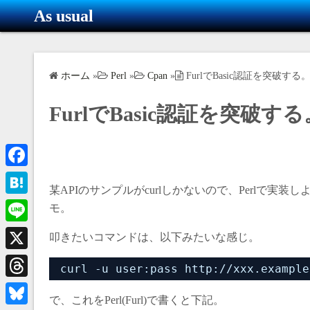
コ
As usual
ン
テ
ン
ホーム
»
Perl
»
Cpan
»
FurlでBasic認証を突破する。
ツ
へ
FurlでBasic認証を突破する
ス
キ
ッ
プ
F
某APIのサンプルがcurlしかないので、Perlで実
a
H
モ。
c
a
L
叩きたいコマンドは、以下みたいな感じ。
e
t
i
X
b
curl -u user:pass http://xxx.example
e
n
o
T
n
e
で、これをPerl(Furl)で書くと下記。
o
h