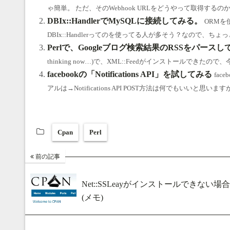
ゃ簡単。 ただ、そのWebhook URLをどうやって取得するの
DBIx::HandlerでMySQLに接続してみる。
ORM
DBIx::Handlerってのを使ってる人が多そう？なので、ちょっと試してみます。
Perlで、Googleブログ検索結果のRSSをパース
thinking now…)で、XML::Feedがインストールできたので、
facebookの「Notifications API」を試してみる
fa
アルは→Notifications API POST方法は何でもいいと思いますが、Fu
Cpan
Perl
前の記事
Net::SSLeayがインストールできない場
(メモ)