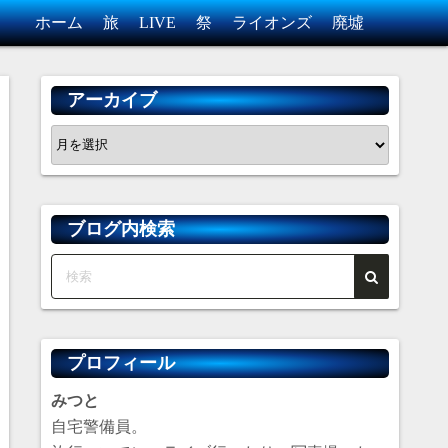
ホーム
旅
LIVE
祭
ライオンズ
廃墟
アーカイブ
ア
ー
カ
イ
ブログ内検索
ブ
プロフィール
みつと
自宅警備員。