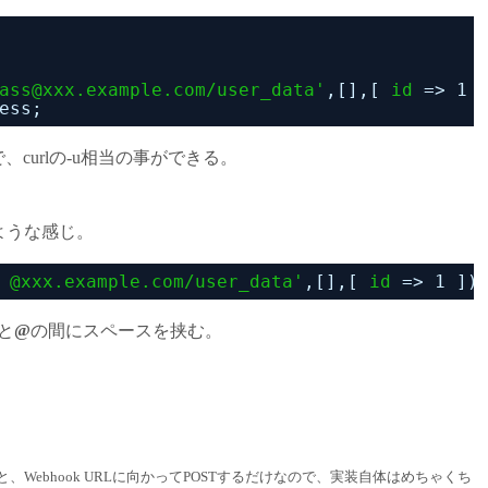
ass@xxx.example.com/user_data'
,[],[ 
id
=> 1 
ess;
、curlの-u相当の事ができる。
のような感じ。
 @xxx.example.com/user_data'
,[],[ 
id
=> 1 ])
と
@
の間にスペースを挟む。
だと、Webhook URLに向かってPOSTするだけなので、実装自体はめちゃくち