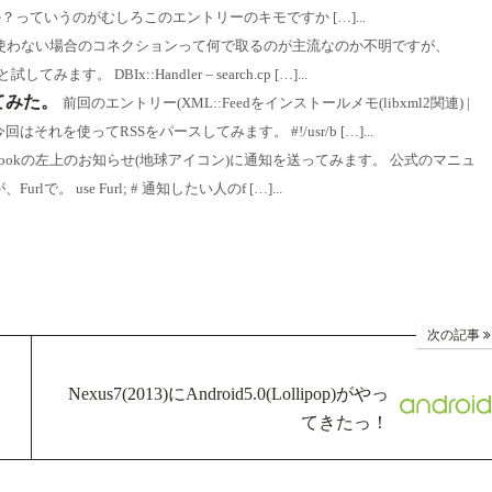
か？っていうのがむしろこのエントリーのキモですか […]...
を使わない場合のコネクションって何で取るのが主流なのか不明ですが、
 DBIx::Handler – search.cp […]...
してみた。
前回のエントリー(XML::Feedをインストールメモ(libxml2関連) |
今回はそれを使ってRSSをパースしてみます。 #!/usr/b […]...
cebookの左上のお知らせ(地球アイコン)に通知を送ってみます。 公式のマニュ
rlで。 use Furl; # 通知したい人のf […]...
次の記事
合
Nexus7(2013)にAndroid5.0(Lollipop)がやっ
てきたっ！