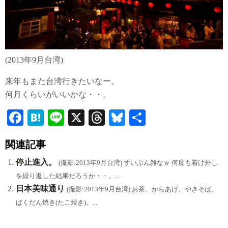
(2013年9月台湾)
来年もまた台湾行きたいなー。
何月くらいがいいかな・・。
Fa
H
Li
X
T
Bl
共
ce
at
ne
hr
ue
有
関連記事
bo
en
ea
sk
ok
a
ds
y
停止進入。
(撮影:2013年9月台湾) ずいぶん雑なｗ 何度も着け外し
を繰り返した結果だろうか・・。...
日本美味通り
(撮影:2013年9月台湾) お茶、からあげ、やきそば、
ばくだん焼き(たこ焼き)。...