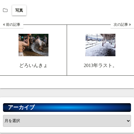
写真
前の記事
次の記事
どろいんきょ
2013年ラスト。
アーカイブ
ア
ー
カ