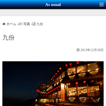
コ
As usual
ン
テ
ン
ホーム
»
写真
»
九份
ツ
へ
九份
ス
キ
2013年12月30日
ッ
プ