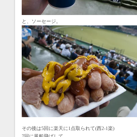
と、ソーセージ。
その後は5回に楽天に1点取られて(西2-1楽)
7回に風船飛ばして、