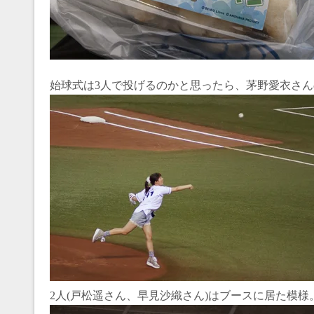
始球式は3人で投げるのかと思ったら、茅野愛衣さ
2人(戸松遥さん、早見沙織さん)はブースに居た模様