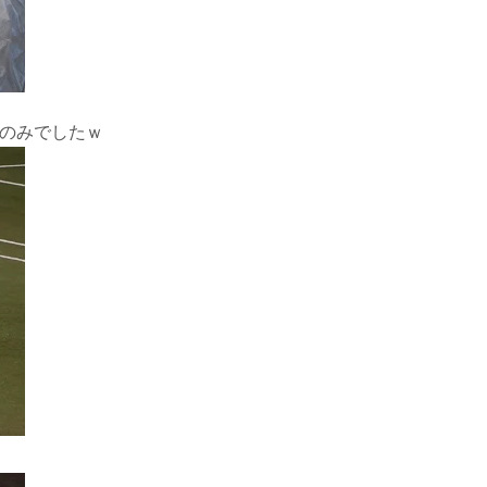
んのみでしたｗ
。