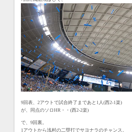
9回表、2アウトで試合終了まであと1人(西2-1楽)
が、同点のソロHR・・(西2-2楽)
で、9回裏。
1アウトから浅村の二塁打でサヨナラのチャンス。