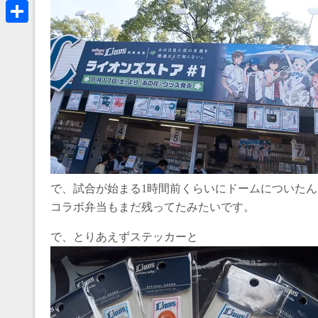
a
B
k
r
l
共
e
u
有
a
e
d
s
s
k
y
で、試合が始まる1時間前くらいにドームについたん
コラボ弁当もまだ残ってたみたいです。
で、とりあえずステッカーと