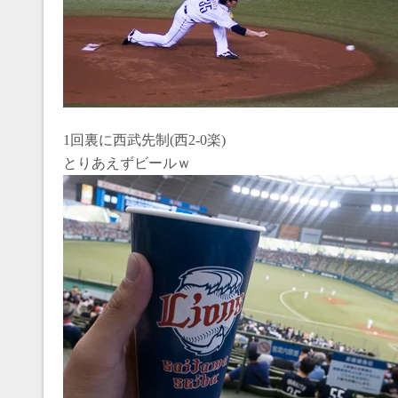
1回裏に西武先制(西2-0楽)
とりあえずビールｗ