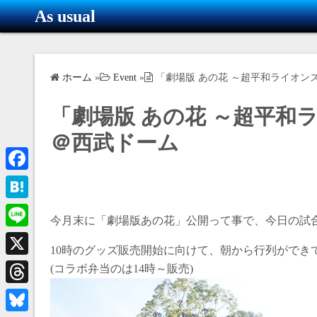
コ
As usual
ン
テ
ン
ホーム
»
Event
»
「劇場版 あの花 ～超平和ライオンズ
ツ
へ
「劇場版 あの花 ～超平和ラ
ス
キ
＠西武ドーム
ッ
プ
F
a
H
今月末に「劇場版あの花」公開って事で、今日の試合
c
a
L
e
10時のグッズ販売開始に向けて、朝から行列ができ
t
i
X
(コラボ弁当のは14時～販売)
b
e
n
o
T
n
e
o
h