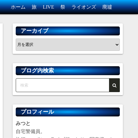
ホーム
旅
LIVE
祭
ライオンズ
廃墟
アーカイブ
ア
ー
カ
イ
ブログ内検索
ブ
プロフィール
みつと
自宅警備員。