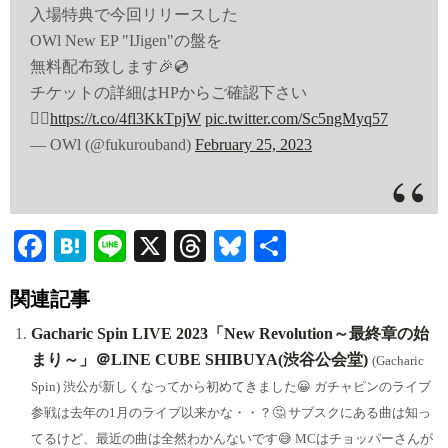
入場特典で今回リリースした
OWl New EP "IJigen"の盤を
無料配布致します🎉💿
チケットの詳細はHPからご確認下さい
💁‍♀️
https://t.co/4fl3KkTpjW
pic.twitter.com/Sc5ngMyq57
— OWl (@fukurouband)
February 25, 2023
Fa
H
Li
X
T
Bl
共
ce
at
ne
hr
ue
有
関連記事
bo
en
ea
sk
ok
a
ds
y
Gacharic Spin LIVE 2023「New Revolution～最終章の始
まり～」＠LINE CUBE SHIBUYA(渋谷公会堂)
(Gacharic
Spin) 渋公が新しくなってから初めてきました😀 ガチャピンのライブ
参戦は去年の1月のライブ以来かな・・？🤔 サブスクにある曲は知っ
てるけど、最近の曲は全然わかんないです😅 MCはチョッパーさんが