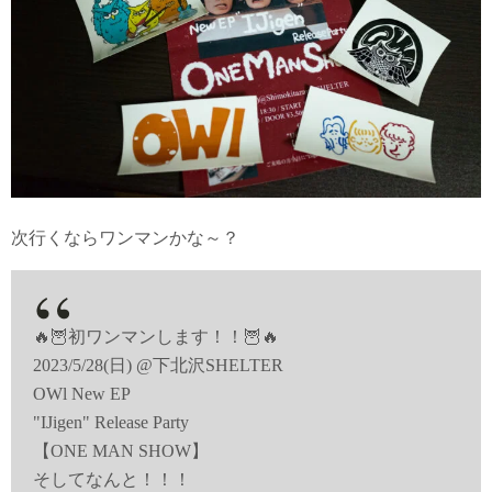
次行くならワンマンかな～？
🔥🦉初ワンマンします！！🦉🔥
2023/5/28(日) @下北沢SHELTER
OWl New EP
"IJigen" Release Party
【ONE MAN SHOW】
そしてなんと！！！