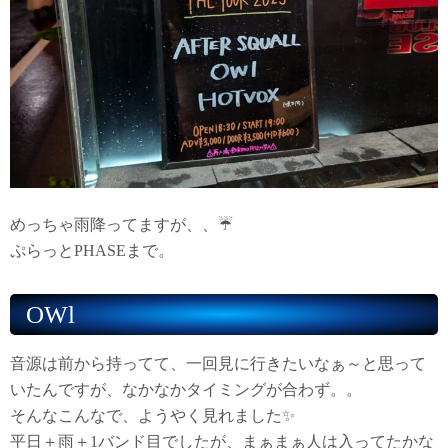
めっちゃ雨降ってますが、、☔
ぷらっとPHASEまで。
OWl
音源は前から持ってて、一回見に行きたいなぁ～と思って
いたんですが、なかなかタイミングが合わず。。
そんなこんなで、ようやく見れました✨
平日＋雨＋1バンド目でしたが、まぁまぁ人は入ってたかな