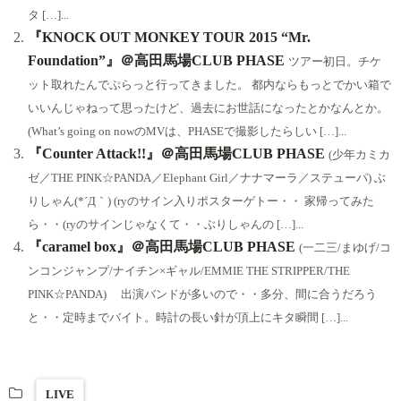
タ […]...
『KNOCK OUT MONKEY TOUR 2015 “Mr.
Foundation”』＠高田馬場CLUB PHASE
ツアー初日。チケ
ット取れたんでぷらっと行ってきました。 都内ならもっとでかい箱で
いいんじゃねって思ったけど、過去にお世話になったとかなんとか。
(What’s going on nowのMVは、PHASEで撮影したらしい […]...
『Counter Attack!!』＠高田馬場CLUB PHASE
(少年カミカ
ゼ／THE PINK☆PANDA／Elephant Girl／ナナマーラ／ステューパ) ぶ
りしゃん(*´Д｀) (ryのサイン入りポスターゲトー・・ 家帰ってみた
ら・・(ryのサインじゃなくて・・ぶりしゃんの […]...
『caramel box』＠高田馬場CLUB PHASE
(一二三/まゆげ/コ
ンコンジャンプ/ナイチン×ギャル/EMMIE THE STRIPPER/THE
PINK☆PANDA) 出演バンドが多いので・・多分、間に合うだろう
と・・定時までバイト。時計の長い針が頂上にキタ瞬間 […]...
LIVE