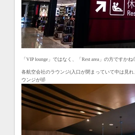
「VIP lounge」ではなく、「Rest area」の方ですかね
各航空会社のラウンジ(入口が閉まっていて中は見
ウンジが🤣