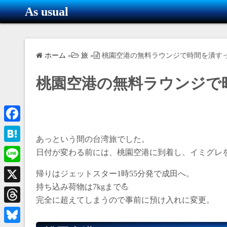
コ
As usual
ン
テ
ン
ホーム
»
旅
»
桃園空港の無料ラウンジで時間を潰すっ
ツ
へ
桃園空港の無料ラウンジで時
ス
キ
ッ
プ
F
あっという間の台湾旅でした。
a
H
日付が変わる前には、桃園空港に到着し、イミグレ
c
a
L
帰りはジェットスター1時55分発で成田へ。
e
t
i
持ち込み荷物は7kgまで💪
X
b
e
完全に超えてしまうので事前に預け入れに変更。
n
o
T
n
e
o
h