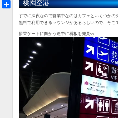
桃園空港
a
B
k
r
l
共
すでに深夜なので営業中なのはカフェといくつかの免
e
u
有
無料で利用できるラウンジがあるらしいので、そこ
a
e
d
搭乗ゲートに向かう途中に看板を発見👀
s
s
k
y