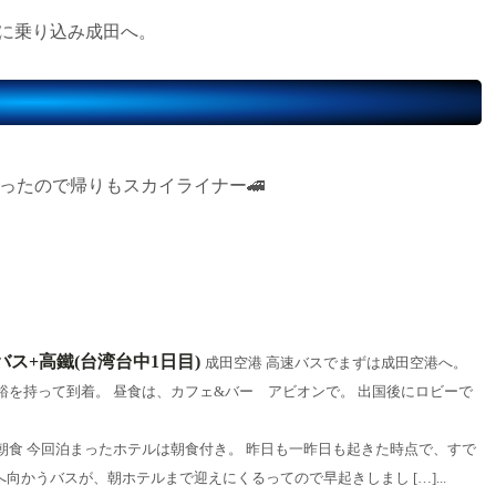
。
行機に乗り込み成田へ。
ったので帰りもスカイライナー🚄
バス+高鐵(台湾台中1日目)
成田空港 高速バスでまずは成田空港へ。
を持って到着。 昼食は、カフェ&バー アビオンで。 出国後にロビーで
朝食 今回泊まったホテルは朝食付き。 昨日も一昨日も起きた時点で、すで
向かうバスが、朝ホテルまで迎えにくるってので早起きしまし […]...