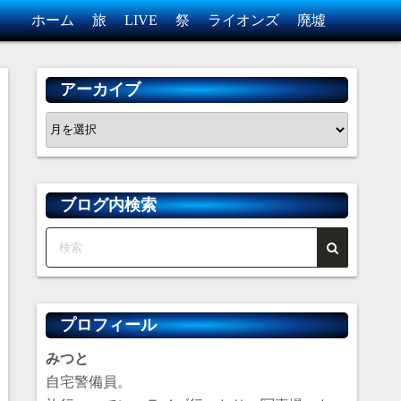
ホーム
旅
LIVE
祭
ライオンズ
廃墟
アーカイブ
ア
ー
カ
イ
ブログ内検索
ブ
プロフィール
みつと
自宅警備員。