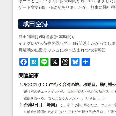
ぼーっとしている間に搭乗時間が近づいてきました
ゲート変更(B9 -> B2)がありましたが、無事に飛
成田空港
成田到着は6時過ぎ(日本時間)。
イミグレやら荷物の回収で、1時間以上かかってしま
月曜朝の出勤ラッシュに巻き込まれつつ帰宅😫
Fa
H
Li
X
T
Bl
共
ce
at
ne
hr
ue
有
関連記事
bo
en
ea
sk
ok
a
ds
y
SCOOT(LCC)で行く台湾の旅。移動日。飛行機+
飛行機のチェックインやら、出国手続きやらがあるので、余裕
昼飯を食べる。 なんとなくカツカレー。 いざ台 […]...
台湾4日目「帰国」
ま、今日は家に帰るだけ。 ホテルで
に朝食の時間が過ぎていたんですがｗ 最終日(今日)は、空港へ