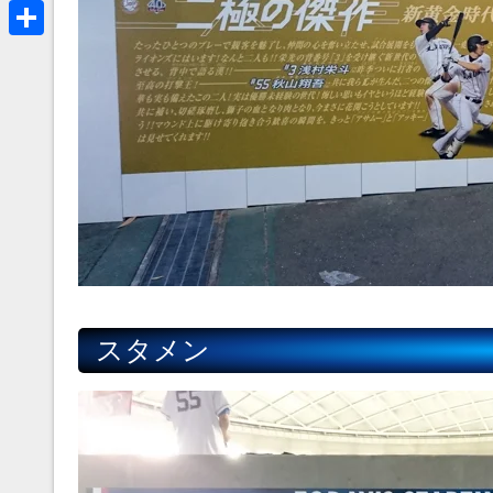
a
B
k
r
l
共
e
u
有
a
e
d
s
s
k
y
スタメン