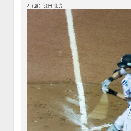
2（遊）源田 壮亮