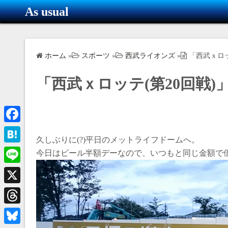
コ
As usual
ン
テ
ン
ホーム
»
スポーツ
»
西武ライオンズ
»
「西武ｘロッ
ツ
へ
「西武ｘロッテ(第20回戦
ス
キ
ッ
プ
F
久しぶりに(?)平日のメットライフドームへ。
a
H
今日はビール半額デーなので、いつもと同じ金額で倍
c
a
L
e
t
i
X
b
e
n
o
T
n
e
o
h