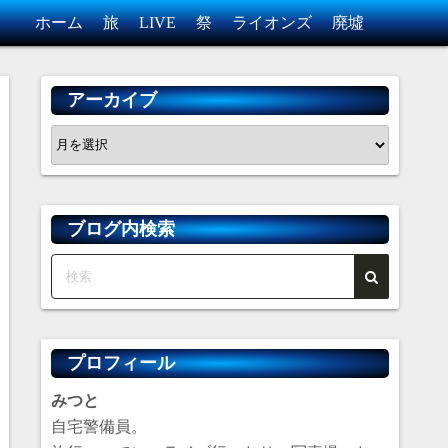
ホーム
旅
LIVE
祭
ライオンズ
廃墟
アーカイブ
ア
ー
カ
イ
ブログ内検索
ブ
プロフィール
みつと
自宅警備員。