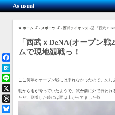
コ
As usual
ン
テ
ン
ホーム
»
スポーツ
»
西武ライオンズ
»
「西武ｘDe
ツ
へ
「西武ｘDeNA(オープン戦
ス
キ
ムで現地観戦っ！
ッ
プ
F
a
H
ここ何年かオープン戦には来れなかったので、久しぶ
c
a
L
e
朝から雨が降っていたようで、試合前に外で行われ
t
i
X
ただ、到着した時には雨は上がってました👍
b
e
n
o
T
n
e
o
h