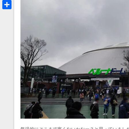
a
B
k
r
l
共
e
u
有
a
e
d
s
s
k
y