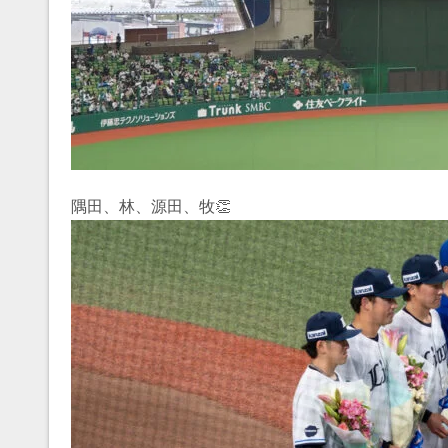
隅田、林、源田、牧👏