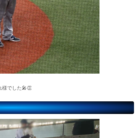
でした🎤👏