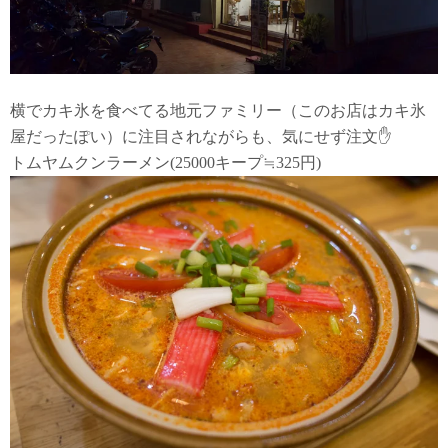
横でカキ氷を食べてる地元ファミリー（このお店はカキ氷
屋だったぽい）に注目されながらも、気にせず注文✋
トムヤムクンラーメン(25000キープ≒325円)