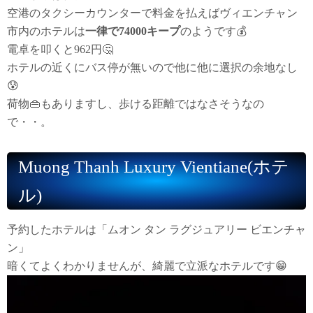
空港のタクシーカウンターで料金を払えばヴィエンチャン
市内のホテルは
一律で74000キープ
のようです💰
電卓を叩くと962円🤔
ホテルの近くにバス停が無いので他に他に選択の余地なし
😰
荷物👜もありますし、歩ける距離ではなさそうなの
で・・。
Muong Thanh Luxury Vientiane(ホテ
ル)
予約したホテルは「ムオン タン ラグジュアリー ビエンチャ
ン」
暗くてよくわかりませんが、綺麗で立派なホテルです😁