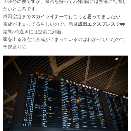
10時発の便ですが、余裕を持って2時間前には空港に到着し
たいところです。
成田空港まで
スカイライナー
で行こうと思ってましたが、
京成が止まってるらしいので、急遽
成田エクスプレス
で🚃
結果8時過ぎには空港に到着。
家を出る時点で京成が止まっているのはわかっていたので
予定通り🕗