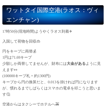
ワットタイ国際空港(ラオス：ヴィ
エンチャン)
17時50分(現地時間)ようやくラオス到着✈
入国して荷物を回収👜
円をキープに両替💰
1円は71.69キープ
少額しか両替してませんが、財布には
大金がある
ように見
えます👀
(100000キープ札 = 約1300円)
キープから円の換算だと、0.013を掛ければ円になります
が、慣れるまでしばらくはスマホの電卓を叩こうと思いま
す🤔
空港からはタクシーでホテルへ🚕