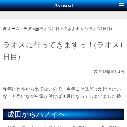
コ
As usual
ン
テ
ン
ホーム
»
旅
»
ラオスに行ってきますっ！(ラオス1日目)
ツ
へ
ラオスに行ってきますっ！(ラオス1
ス
キ
日目)
ッ
プ
2018年10月4日
昨年は日本から出てないので、今年こそはどっか行きたい
なーと思いながら気が付けば10月になってしまいました😅
成田からハノイへ