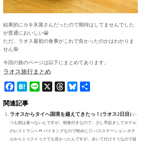
結果的にカキ氷屋さんだったので期待はしてませんでした
が普通においしい😀
ただ、ラオス最初の食事がこれで良かったのかはわかりま
せん🤪
今回の旅のページは以下にまとめてあります。
ラオス旅行まとめ
Fa
H
Li
X
T
Bl
共
ce
at
ne
hr
ue
有
関連記事
bo
en
ea
sk
ok
a
ds
y
ラオスからタイへ国境を越えてきたっ！(ラオス2日目)
い
つも朝は食べないんですが、朝食付きなので、少し早起きしてホテル
のレストランへ🍴 バイキングなので軽めに🍞 バスステーション ホテ
ルからトゥクトゥクでも良かったんですが、歩いて行けそうなので徒