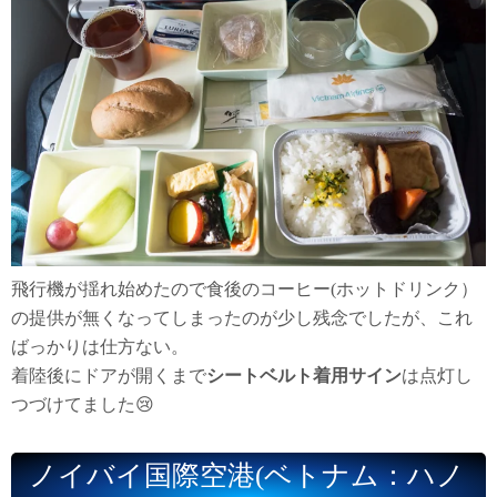
飛行機が揺れ始めたので食後のコーヒー(ホットドリンク）
の提供が無くなってしまったのが少し残念でしたが、これ
ばっかりは仕方ない。
着陸後にドアが開くまで
シートベルト着用サイン
は点灯し
つづけてました😢
ノイバイ国際空港(ベトナム：ハノ