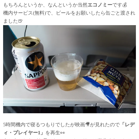
もちろんというか、なんというか当然
エコノミー
です💰
機内サービス(無料)で、ビールをお願いしたら缶ごと渡され
ました🍺
5時間機内で寝るつもりでしたが映画🎥が見れたので
「レデ
ィ・プレイヤー1」
を再生👀