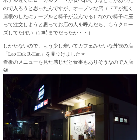
ホテル近くにローカルフードが食べれそうなとこがあった
ので入ろうと思ったんですが、オープンな店（ドアが無く
屋根のしたにテーブルと椅子が並んでる）なので椅子に座
って注文しようと思ってお店の人を呼んだら、もうクロー
ズしてたぽい（20時までだったか・・）
しかたないので、もう少し歩いてカフェみたいな外観の店
「Lao Huk R-Han」を見つけました👀
看板のメニューを見た感じだと食事もありそうなので入店
😀