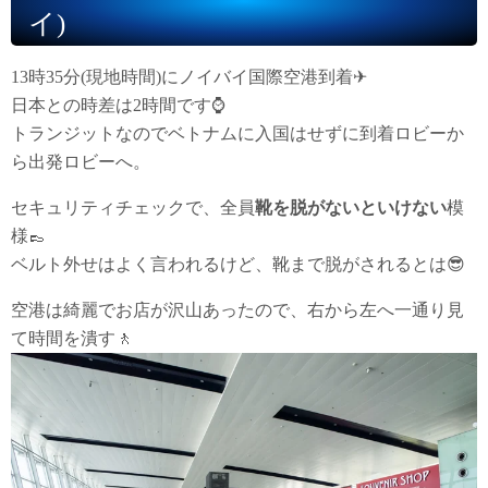
イ)
13時35分(現地時間)にノイバイ国際空港到着✈
日本との時差は2時間です⌚
トランジットなのでベトナムに入国はせずに到着ロビーか
ら出発ロビーへ。
セキュリティチェックで、全員
靴を脱がないといけない
模
様👞
ベルト外せはよく言われるけど、靴まで脱がされるとは😎
空港は綺麗でお店が沢山あったので、右から左へ一通り見
て時間を潰す🚶