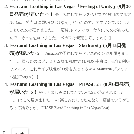
Fear, and Loathing in Las Vegas「Feeling of Unity」(9月30
日発売)が届いたっ！
楽しみにしてたラスベガスの4枚目のフルア
ルバム。 発売日に買いに行けなそうだったので、アマゾンでポチっと
しといたのが届きました。 一応特典(ステッカー付き)ってのがあった
んで、そっちを買いました。 ベガスは安定してますね […]...
Fear,and Loathing in Las Vegas「Starburst」(5月13日発
売)が届いたっ！
Amazonで予約してたベガスのシングル届きまし
たー。 買ったのはプレミアム版(DVD付き) DVDの中身は、去年の神戸
ワンマン。 これライブ映像が90分も入ってるｗｗ Starburst(プレミア
ム盤)[Fear,an […]...
Fear,and Loathing in Las Vegas「PHASE 2」(8月6日発売)
が届いたっ！
やっと楽しみにしてたアルバムが発売されました
ー。 (そして届きましたーｗ) 楽しみにしてたんなら、店舗でフラゲし
ろって話ですが。 PHASE 2[and Loathing in Las Vegas Fear]...
music