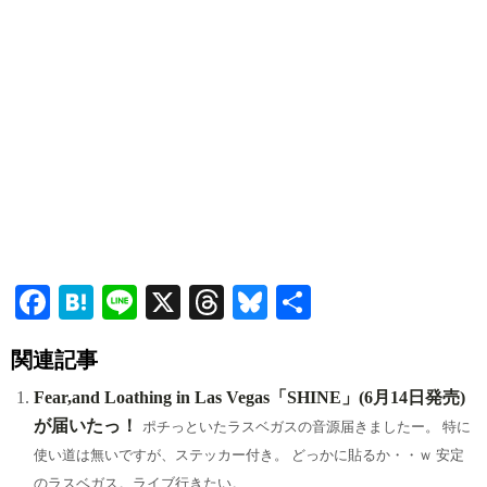
Fa
H
Li
X
T
Bl
共
ce
at
ne
hr
ue
有
関連記事
bo
en
ea
sk
ok
a
ds
y
Fear,and Loathing in Las Vegas「SHINE」(6月14日発売)
が届いたっ！
ポチっといたラスベガスの音源届きましたー。 特に
使い道は無いですが、ステッカー付き。 どっかに貼るか・・ｗ 安定
のラスベガス。ライブ行きたい。...