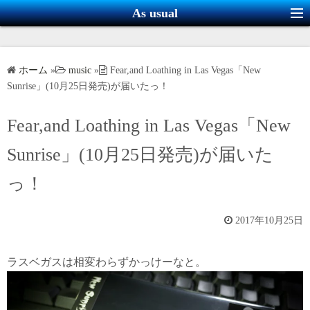
コ
As usual
ン
テ
ン
ホーム
»
music
»
Fear,and Loathing in Las Vegas「New
ツ
Sunrise」(10月25日発売)が届いたっ！
へ
ス
Fear,and Loathing in Las Vegas「New
キ
Sunrise」(10月25日発売)が届いた
ッ
プ
っ！
2017年10月25日
ラスベガスは相変わらずかっけーなと。