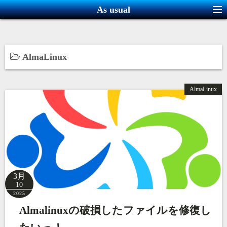
コ
As usual
ン
テ
ン
AlmaLinux
ツ
へ
ス
AlmaLinux
キ
ッ
プ
3月
10
2025
Almalinuxの破損したファイルを修復し