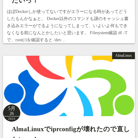
たいっ！
ほぼDockerしか使ってないですがエラーになる時があってどう
したもんかなぁと。 Docker以外のコマンドも謎のキャッシュ書
き込みエラーがでるようになってしまって、いよいよ何もでき
なくなる前になんとかしたいと思います。 Filesystem確認 df -T
で、root(/)を確認すると /dev…
AlmaLinux
5月
26
2023
AlmaLinuxでiprconfigが壊れたので直し