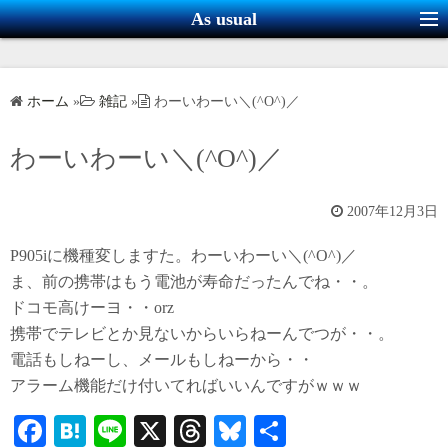
コ
As usual
ン
テ
ン
ホーム
»
雑記
»
わーいわーい＼(^O^)／
ツ
へ
わーいわーい＼(^O^)／
ス
キ
2007年12月3日
ッ
プ
P905iに機種変しますた。わーいわーい＼(^O^)／
ま、前の携帯はもう電池が寿命だったんでね・・。
ドコモ高けーヨ・・orz
携帯でテレビとか見ないからいらねーんでつが・・。
電話もしねーし、メールもしねーから・・
アラーム機能だけ付いてればいいんですがｗｗｗ
Fa
H
Li
X
T
Bl
共