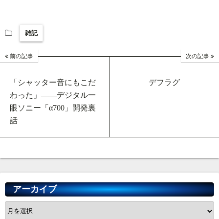
ce
at
ne
hr
ue
有
bo
en
ea
sk
雑記
ok
a
ds
y
前の記事
次の記事
「シャッター音にもこだ
デフラグ
わった」――デジタル一
眼ソニー「α700」開発裏
話
アーカイブ
ア