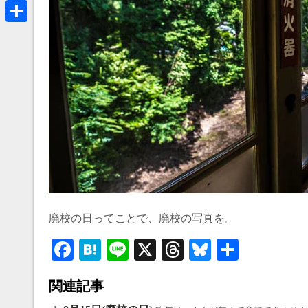
a
B
k
r
l
共
e
u
有
a
e
d
s
s
k
y
廃校の日ってことで、廃校の写真を。
Fa
H
Li
X
T
Bl
共
ce
at
ne
hr
ue
有
関連記事
bo
en
ea
sk