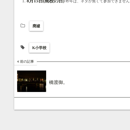
ok
a
ds
y
8月15日(廃校の日)
昨年は、ネタが無くて参加できませんで
廃墟
K小学校
前の記事
橋渡御。