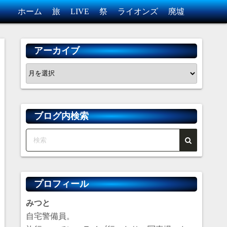
ホーム
旅
LIVE
祭
ライオンズ
廃墟
アーカイブ
ア
ー
カ
イ
ブログ内検索
ブ
プロフィール
みつと
自宅警備員。