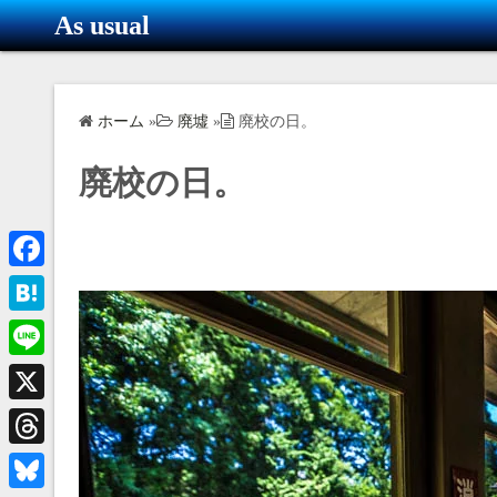
コ
As usual
ン
テ
ン
ホーム
»
廃墟
»
廃校の日。
ツ
へ
廃校の日。
ス
キ
ッ
プ
F
a
H
c
a
L
e
t
i
X
b
e
n
o
T
n
e
o
h