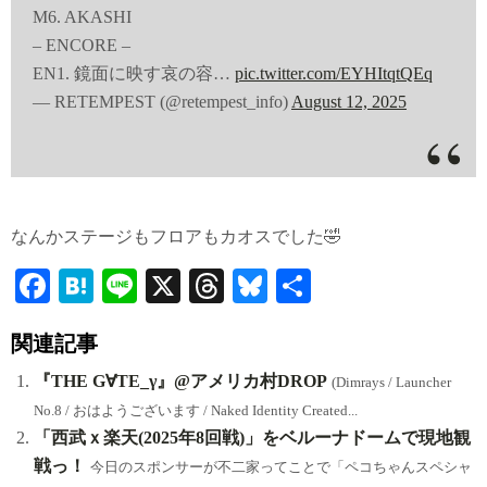
M6. AKASHI
– ENCORE –
EN1. 鏡面に映す哀の容…
pic.twitter.com/EYHItqtQEq
— RETEMPEST (@retempest_info)
August 12, 2025
なんかステージもフロアもカオスでした🤣
Fa
H
Li
X
T
Bl
共
ce
at
ne
hr
ue
有
関連記事
bo
en
ea
sk
ok
a
ds
y
『THE G∀TE_γ』@アメリカ村DROP
(Dimrays / Launcher
No.8 / おはようございます / Naked Identity Created...
「西武ｘ楽天(2025年8回戦)」をベルーナドームで現地観
戦っ！
今日のスポンサーが不二家ってことで「ペコちゃんスペシャ