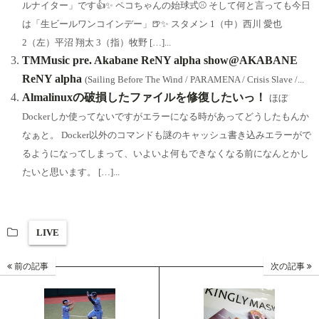
ルナイター」です👍✨ ペコちゃんの始球式⚾️ そして何と言っても今日
は「生ビールワンコインデー」🍺✨ スタメン 1（中）西川 愛也
2（左）平沼 翔太 3（指）牧野 […]...
TMMusic pre. Akabane ReNY alpha show@AKABANE
ReNY alpha
(Sailing Before The Wind / PARAMENA / Crisis Slave /...
Almalinuxの破損したファイルを修復したいっ！
ほぼ
Dockerしか使ってないですがエラーになる時があってどうしたもんか
なぁと。 Docker以外のコマンドも謎のキャッシュ書き込みエラーがで
るようになってしまって、いよいよ何もできなくなる前になんとかし
たいと思います。 […]...
LIVE
前の記事
次の記事