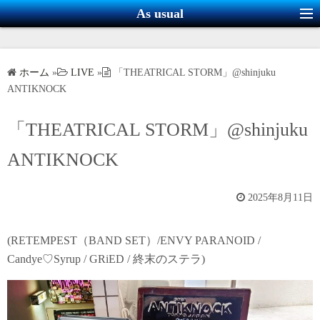
コ
As usual
ン
テ
ン
ホーム
»
LIVE
»
「THEATRICAL STORM」@shinjuku
ツ
ANTIKNOCK
へ
ス
「THEATRICAL STORM」@shinjuku
キ
ANTIKNOCK
ッ
プ
2025年8月11日
(RETEMPEST（BAND SET）/ENVY PARANOID /
Candye♡Syrup / GRiED / 終末のステラ)