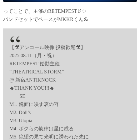
ってことで、主催のRETEMPEST🤘✨
バンドセットでベースがMKKRくん💪
【🎥アンコール映像 投稿歓迎🎥】
2025.08.11（月・祝）
RETEMPEST 始動主催
“THEATRICAL STORM”
@ 新宿ANTIKNOCK
🔥THANK YOU!!!🔥
SE
M1. 鏡面に映す哀の容
M2. Doll’s
M3. Utopia
M4. ボクらの旋律は星に成る
M5. 絶望の果て光明に誘われた先に