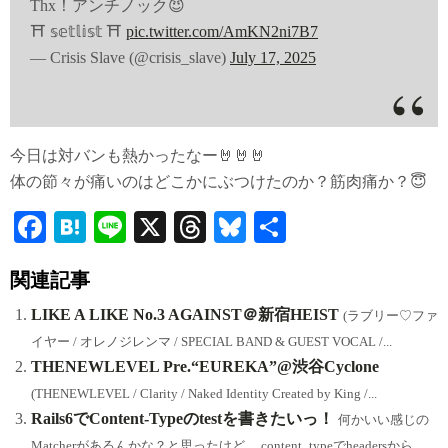
Thx！アンチノック😈
⛩ 𝕤𝕖𝕥𝕝𝕚𝕤𝕥 ⛩
pic.twitter.com/AmKN2ni7B7
— Crisis Slave (@crisis_slave)
July 17, 2025
今日は対バンも熱かったなー🤘🤘🤘
体の節々が痛いのはどこかにぶつけたのか？筋肉痛か？😇
Fa
H
Li
X
T
Bl
共
ce
at
ne
hr
ue
有
関連記事
bo
en
ea
sk
ok
a
ds
y
LIKE A LIKE No.3 AGAINST＠新宿HEIST
(ラブリー♡ファ
イヤー / オレノジレンマ / SPECIAL BAND & GUEST VOCAL /...
THENEWLEVEL Pre.“EUREKA”@渋谷Cyclone
(THENEWLEVEL / Clarity / Naked Identity Created by King /...
Rails6でContent-Typeのtestを書きたいっ！
何かいい感じの
Matcherがあるんかな？と思ったけど、.content_typeでheadersから