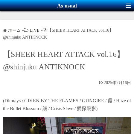
コ
As usual
ン
テ
ン
ホーム
»
LIVE
»
【SHEER HEART ATTACK vol.16】
ツ
@shinjuku ANTIKNOCK
へ
ス
【SHEER HEART ATTACK vol.16】
キ
@shinjuku ANTIKNOCK
ッ
プ
2025年7月16日
(Dimrays / GIVEN BY THE FLAMES / GUNGIRE / 霞 / Haze of
the Bullet Blossom / 細 / Crisis Slave / 愛探眼影)