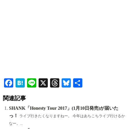
Fa
H
Li
X
T
Bl
共
ce
at
ne
hr
ue
有
関連記事
bo
en
ea
sk
ok
a
ds
y
SHANK「Honesty Tour 2017」(1月10日発売)が届いた
っ！
ライブ行きたくなりますねー。 今年はあちこちライブ行けるか
なー。...