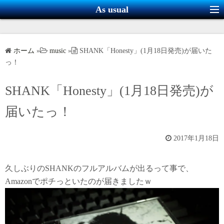
コ
As usual
ン
テ
ン
ホーム
»
music
»
SHANK「Honesty」(1月18日発売)が届いた
ツ
っ！
へ
ス
SHANK「Honesty」(1月18日発売)が
キ
届いたっ！
ッ
プ
2017年1月18日
久しぶりのSHANKのフルアルバムが出るって事で、
Amazonでポチっといたのが届きましたｗ