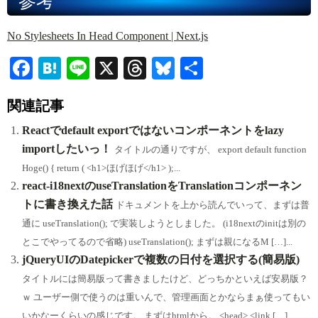
参考
No Stylesheets In Head Component | Next.js
Fa
H
Li
X
T
Bl
共
ce
at
ne
hr
ue
有
関連記事
bo
en
ea
sk
ok
a
ds
y
Reactでdefault exportではないコンポーネントをlazy
importしたいっ！
タイトルの通りですが、 export default function
Hoge() { return ( <h1>ほげほげ</h1> );...
react-i18nextのuseTranslationをTranslationコンポーネン
トに書き換えた話
ドキュメントを上から読んでいって、まずは普
通に useTranslation(); で実装しようとしました。 (i18nextのinitは別の
とこでやってるので省略) useTranslation(); まずは親になるM […]...
jQueryUIのDatepickerで複数の日付を選択する(簡易版)
タイトルには簡易版って書きましたけど、どっちかといえば安易版？
ｗ ユーザー側で使うのは重いんで、管理画面とかならまぁ使ってもい
いかなーくらいの感じです。 まずはhtmlから。 <head> <link […]...