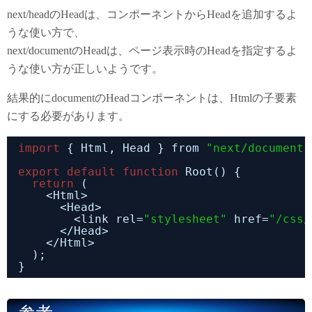
next/headのHeadは、コンポーネントからHeadを追加するよ
うな使い方で、
next/documentのHeadは、ページ表示時のHeadを指定するよ
うな使い方が正しいようです。
結果的にdocumentのHeadコンポーネントは、Htmlの子要素
にする必要があります。
import
{ Html, Head } from 
"next/document"
export
default
function
Root() {
return
(
<Html>
<Head>
<link rel=
"stylesheet"
href=
"/css/
</Head>
</Html>
);
}