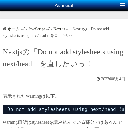
コ
As usual
ン
テ
ン
ホーム
»
JavaScript
»
Next.js
»
Nextjsの「Do not add
ツ
stylesheets using next/head」を直したいっ！
へ
ス
Nextjsの「Do not add stylesheets using
キ
next/head」を直したいっ！
ッ
プ
2023年8月4日
表示されたWarningは以下。
Do not add stylesheets using next/head (se
warning箇所はstylesheetを読み込んでいる部分ではあるんで