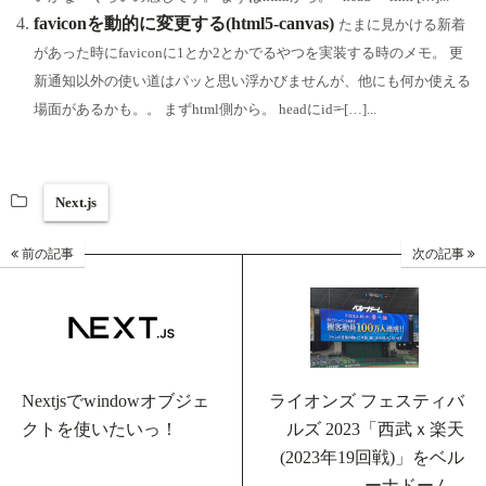
faviconを動的に変更する(html5-canvas)
たまに見かける新着
があった時にfaviconに1とか2とかでるやつを実装する時のメモ。 更
新通知以外の使い道はパッと思い浮かびませんが、他にも何か使える
場面があるかも。。 まずhtml側から。 headにid=̶ […]...
Next.js
前の記事
次の記事
Nextjsでwindowオブジェ
ライオンズ フェスティバ
クトを使いたいっ！
ルズ 2023「西武ｘ楽天
(2023年19回戦)」をベル
ーナドーム...