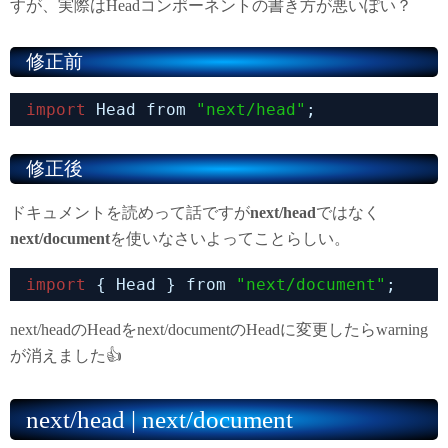
すが、実際はHeadコンポーネントの書き方が悪いぽい？
修正前
import
Head from 
"next/head"
;
修正後
ドキュメントを読めって話ですが
next/head
ではなく
next/document
を使いなさいよってことらしい。
import
{ Head } from 
"next/document"
;
next/headのHeadをnext/documentのHeadに変更したらwarning
が消えました👍
next/head | next/document