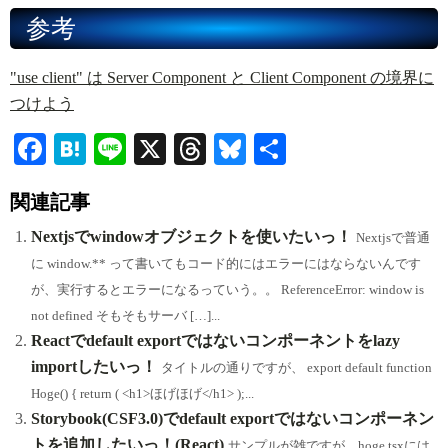
参考
"use client" は Server Component と Client Component の境界に
つけよう
Fa
H
Li
X
T
Bl
共
ce
at
ne
hr
ue
有
関連記事
bo
en
ea
sk
ok
a
ds
y
Nextjsでwindowオブジェクトを使いたいっ！
Nextjsで普通
に window.** って書いてもコード的にはエラーにはならないんです
が、実行するとエラーになるっていう。。 ReferenceError: window is
not defined そもそもサーバ […]...
Reactでdefault exportではないコンポーネントをlazy
importしたいっ！
タイトルの通りですが、 export default function
Hoge() { return ( <h1>ほげほげ</h1> );...
Storybook(CSF3.0)でdefault exportではないコンポーネン
トを追加したいっ！(React)
サンプルが雑ですが、hoge.tsxには