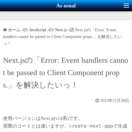
コ
As usual
ン
テ
ン
ホーム
»
JavaScript
»
Next.js
»
Next.jsの「Error: Event
ツ
handlers cannot be passed to Client Component props.」を解決したい
へ
っ！
ス
キ
Next.jsの「Error: Event handlers canno
ッ
t be passed to Client Component prop
プ
s.」を解決したいっ！
2023年12月30日
使用バージョンはNext.js(v14系)です。
create-next-app
実際のコードとは違いますが、
で生成