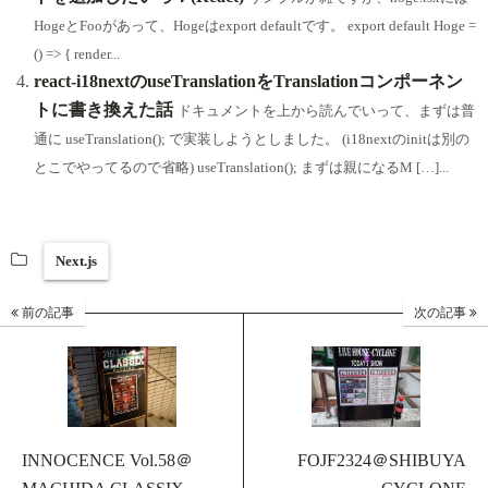
HogeとFooがあって、Hogeはexport defaultです。 export default Hoge =
() => { render...
react-i18nextのuseTranslationをTranslationコンポーネン
トに書き換えた話
ドキュメントを上から読んでいって、まずは普
通に useTranslation(); で実装しようとしました。 (i18nextのinitは別の
とこでやってるので省略) useTranslation(); まずは親になるM […]...
Next.js
前の記事
次の記事
INNOCENCE Vol.58＠
FOJF2324＠SHIBUYA