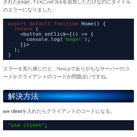
page.tsx
された
にonClickを追加しただけなのにタイトル
のエラーになりました。
export
default
function
Home() {
return
(
<button onClick={() => {
console.log(
'hoge!'
);
}}>
);
}
エラーを見た感じだと、Next.jsでありがちなサーバーのコ
ードかクライアントのコードか問題ぽいですね。
解決方法
use client
を入れたらクライアントのコードになる。
"use client"
;