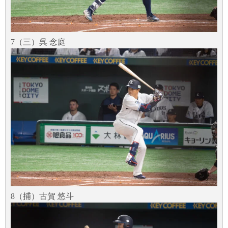
7（三）呉 念庭
8（捕）古賀 悠斗