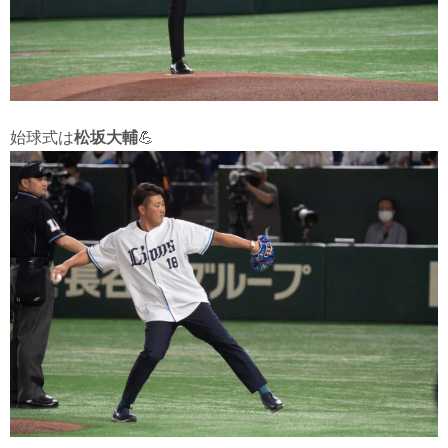
始球式は
松坂大輔
💪