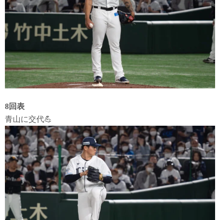
8回表
青山に交代💪