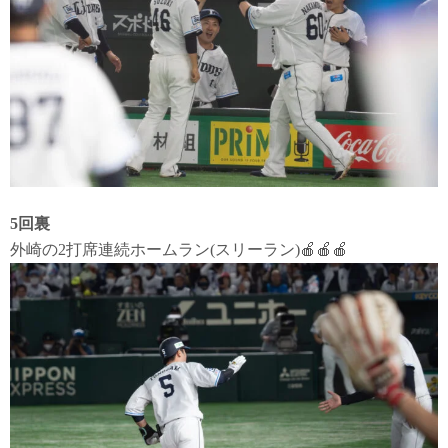
5回裏
外崎の2打席連続ホームラン(スリーラン)🍎🍎🍎