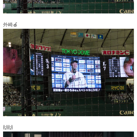
外崎🍎
🙌🙌