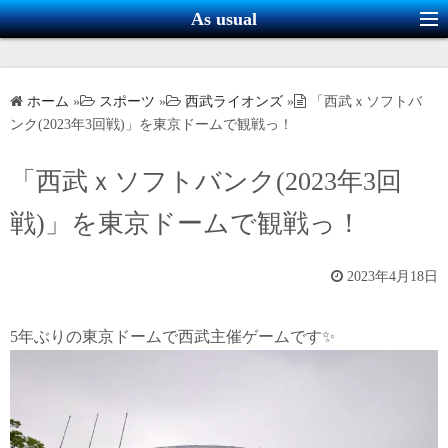
コ
As usual
ン
テ
ン
ホーム
»
スポーツ
»
西武ライオンズ
»
「西武ｘソフトバ
ツ
ンク(2023年3回戦)」を東京ドームで観戦っ！
へ
ス
「西武ｘソフトバンク(2023年3回
キ
戦)」を東京ドームで観戦っ！
ッ
プ
2023年4月18日
5年ぶりの東京ドームで西武主催ゲームです✨