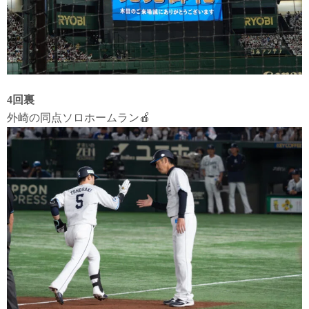
4回裏
外崎の同点ソロホームラン🍎