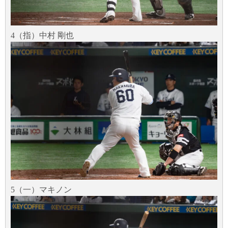
4（指）中村 剛也
5（一）マキノン