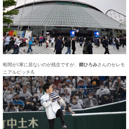
蛭間が1軍に居ないのが残念ですが、
郷ひろみ
さんのセレモ
ニアルピッチ💪