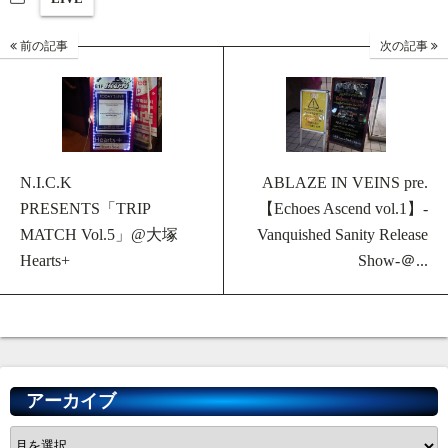
前の記事
次の記事
N.I.C.K
ABLAZE IN VEINS pre.
PRESENTS「TRIP
【Echoes Ascend vol.1】-
MATCH Vol.5」@大塚
Vanquished Sanity Release
Hearts+
Show-＠...
アーカイブ
ア