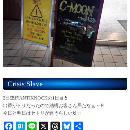
Crisis Slave
2日連続ANTIKNOCKの1日目🤘
出番がトリだったので結構お客さん居たなぁ～🤘
今日と明日はセトリが違うらしい🤘✨
Fa
H
Li
X
T
Bl
共