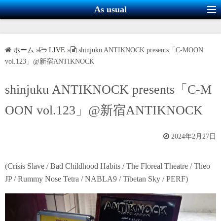
コ
As usual
ン
テ
ン
ホーム
»
LIVE
»
shinjuku ANTIKNOCK presents「C-MOON
ツ
vol.123」@新宿ANTIKNOCK
へ
ス
shinjuku ANTIKNOCK presents「C-M
キ
OON vol.123」@新宿ANTIKNOCK
ッ
プ
2024年2月27日
(Crisis Slave / Bad Childhood Habits / The Floreal Theatre / Theo
JP / Rummy Nose Tetra / NABLA9 / Tibetan Sky / PERF)