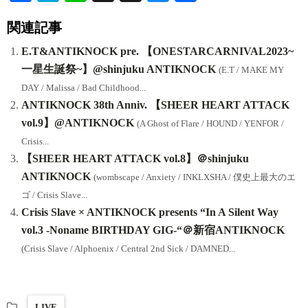
ce
at
ne
hr
ue
有
関連記事
bo
en
ea
sk
ok
a
ds
y
E.T&ANTIKNOCK pre. 【ONESTARCARNIVAL2023~
一星生誕祭~】@shinjuku ANTIKNOCK
(E.T / MAKE MY
DAY / Malissa / Bad Childhood...
ANTIKNOCK 38th Anniv. 【SHEER HEART ATTACK
vol.9】@ANTIKNOCK
(A Ghost of Flare / HOUND / YENFOR /
Crisis...
【SHEER HEART ATTACK vol.8】＠shinjuku
ANTIKNOCK
(wombscape / Anxiety / INKLXSHA / 僕史上最大のエ
ゴ / Crisis Slave...
Crisis Slave × ANTIKNOCK presents “In A Silent Way
vol.3 -Noname BIRTHDAY GIG-“＠新宿ANTIKNOCK
(Crisis Slave / Alphoenix / Central 2nd Sick / DAMNED...
LIVE