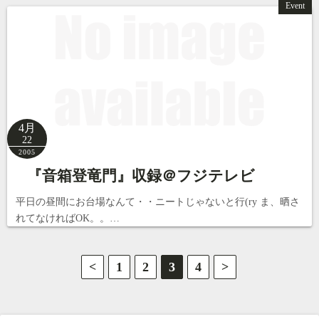
Event
4月
22
2005
『音箱登竜門』収録＠フジテレビ
平日の昼間にお台場なんて・・ニートじゃないと行(ry ま、晒さ
れてなければOK。。…
投
<
1
2
3
4
>
稿