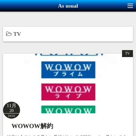
コ
As usual
ン
テ
ン
TV
ツ
へ
ス
TV
キ
ッ
プ
11月
20
2010
WOWOW解約