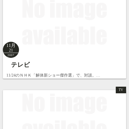
11月
21
2007
テレビ
11/24のＮＨＫ「解体新ショー傑作選」で、対談。…
TV