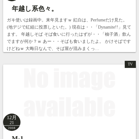
年越し系色々。
ガキ使いは録画中。来年見ますｗ 紅白は、Perfumeだけ見た。
(地デジで紅組に投票しといた。) 現在は・・「Dynamite!!」見て
ます。 年越しそば そば食いに行ったはずが・・「柚子酒」飲ん
でますが何か？ｗ あー・・そばも食いましたよ。 かけそばです
けどねｗ 大晦日なんで、そば屋が混みまくっ…
TV
12月
21
2008
M-1