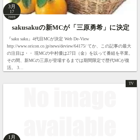
3月
17
2009
sakusakuの新MCが「三原勇希」に決定
『saku saku』4代目MCが決定 Web De-View
http://www.oricon.co.jp/news/deview/64175/ てか、この記事の最大
の注目は・・ 現MCの中村優は27日（金）を以って番組を卒業。
その間、新MCの三原が登場するまでは期間限定で歴代MCが復
活。 3…
TV
1月