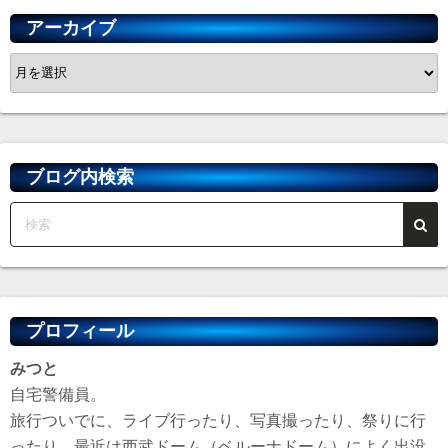
の
アーカイブ
ペ
ア
ー
ー
カ
ジ
イ
送
ブ
ブログ内検索
り
プロフィール
みつと
自宅警備員。
旅行ついでに、ライブ行ったり、写真撮ったり、祭りに行
ったり。最近は西武ドーム（ベルーナドーム）によく出没