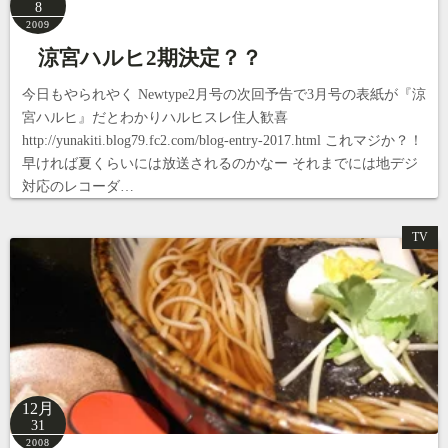
8
2009
涼宮ハルヒ2期決定？？
今日もやられやく Newtype2月号の次回予告で3月号の表紙が『涼
宮ハルヒ』だとわかりハルヒスレ住人歓喜
http://yunakiti.blog79.fc2.com/blog-entry-2017.html これマジか？！
早ければ夏くらいには放送されるのかなー それまでには地デジ
対応のレコーダ…
TV
12月
31
2008