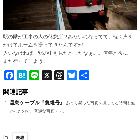
駅の隣が工事の人の休憩所？みたいになってて、軽く声を
かけてホームを撮ってきたんですが、、
人いなければ、駅の中も見たかったなぁ。。何年か後に、
また行ってこよう。
Fa
H
Li
X
T
Bl
共
ce
at
ne
hr
ue
有
関連記事
bo
en
ea
sk
ok
a
ds
y
屋島ケーブル『義経号』
あまり凝った写真を撮ってる時間も無
かったので、普通な写真・・。...
廃墟