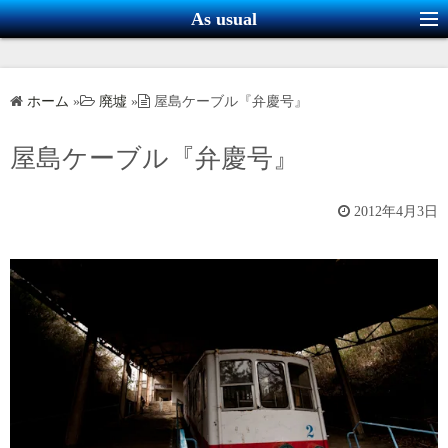
コ
As usual
ン
テ
ン
ホーム
»
廃墟
»
屋島ケーブル『弁慶号』
ツ
へ
屋島ケーブル『弁慶号』
ス
キ
2012年4月3日
ッ
プ