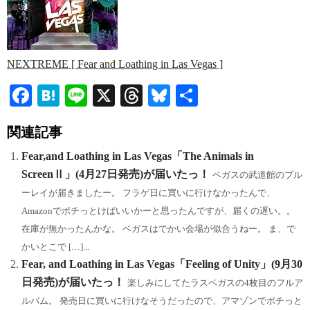
NEXTREME [ Fear and Loathing in Las Vegas ]
Fa
H
Li
X
T
Bl
共
ce
at
ne
hr
ue
有
関連記事
bo
en
ea
sk
ok
a
ds
y
Fear,and Loathing in Las Vegas「The Animals in
ScreenⅡ」(4月27日発売)が届いたっ！
ベガスの武道館のブル
ーレイが届きましたー。 フラゲ日に買いに行けなかったんで、
Amazonでポチっとけばいいかーと思ったんですが、届くの遅い。。
在庫が無かったんかな。 ベガスはでかい会場が似合うねー。 ま、で
かいとこで […]...
Fear, and Loathing in Las Vegas「Feeling of Unity」(9月30
日発売)が届いたっ！
楽しみにしてたラスベガスの4枚目のフルア
ルバム。 発売日に買いに行けなそうだったので、アマゾンでポチっと