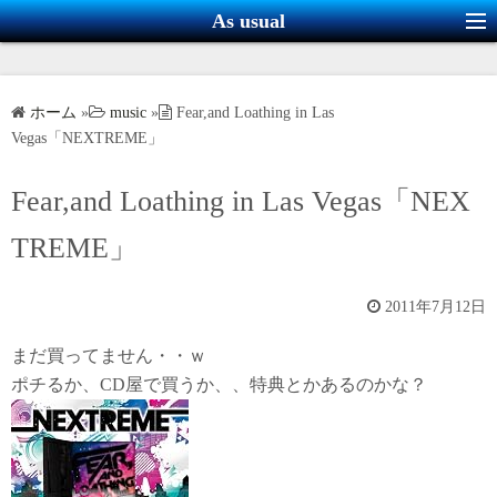
コ
As usual
ン
テ
ン
ホーム
»
music
»
Fear,and Loathing in Las
ツ
Vegas「NEXTREME」
へ
ス
Fear,and Loathing in Las Vegas「NEX
キ
TREME」
ッ
プ
2011年7月12日
まだ買ってません・・ｗ
ポチるか、CD屋で買うか、、特典とかあるのかな？