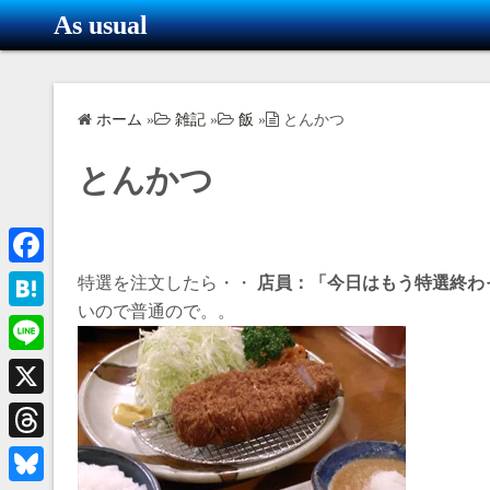
コ
As usual
ン
テ
ン
ホーム
»
雑記
»
飯
»
とんかつ
ツ
へ
とんかつ
ス
キ
ッ
プ
F
特選を注文したら・・
店員：「今日はもう特選終わ
いので普通ので。。
a
H
c
a
L
e
t
i
X
b
e
n
o
T
n
e
o
h