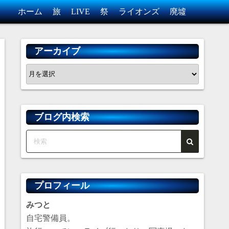
ホーム
旅
LIVE
祭
ライオンズ
廃墟
アーカイブ
ア
ー
カ
イ
ブログ内検索
ブ
プロフィール
みつと
自宅警備員。