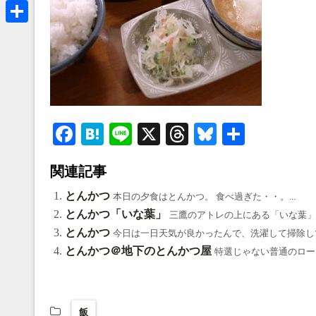
a
B
k
r
l
共
e
u
有
a
e
d
s
s
k
Fa
H
Li
X
T
Bl
共
y
ce
at
ne
hr
ue
有
関連記事
bo
en
ea
sk
ok
a
ds
y
とんかつ
本日の夕食はとんかつ。 食べ過ぎた・・。...
とんかつ「いな葉」
三鷹のアトレの上にある「いな葉」で
とんかつ
今日は一日天気が良かったんで、洗濯して掃除して
とんかつ＠地下のとんかつ屋
特選じゃない普通のロース
飯