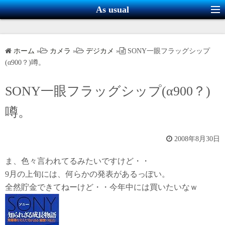
コ
As usual
ン
テ
ン
ホーム
»
カメラ
»
デジカメ
»
SONY一眼フラッグシップ
ツ
(α900？)噂。
へ
ス
SONY一眼フラッグシップ(α900？)
キ
噂。
ッ
プ
2008年8月30日
ま、色々言われてるみたいですけど・・
9月の上旬には、何らかの発表があるっぽい。
全然貯金できてねーけど・・今年中には買いたいなｗ