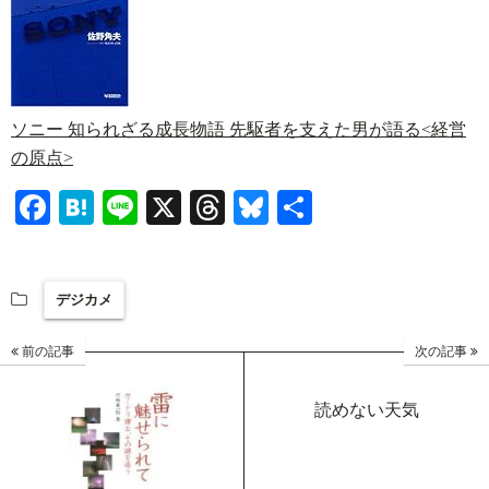
ソニー 知られざる成長物語 先駆者を支えた男が語る<経営
の原点>
Fa
H
Li
X
T
Bl
共
ce
at
ne
hr
ue
有
bo
en
ea
sk
デジカメ
ok
a
ds
y
前の記事
次の記事
読めない天気