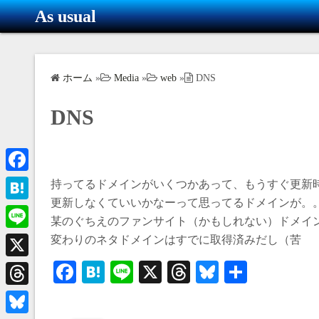
コ
As usual
ン
テ
ン
ホーム
»
Media
»
web
»
DNS
ツ
へ
DNS
ス
キ
ッ
プ
F
持ってるドメインがいくつかあって、もうすぐ更新
更新しなくていいかなーって思ってるドメインが。
a
H
某のぐちえのファンサイト（かもしれない）ドメイ
c
a
L
変わりのネタドメインはすでに取得済みだし（苦
e
t
i
Fa
H
Li
X
T
Bl
共
X
b
e
n
ce
at
ne
hr
ue
有
o
T
n
e
bo
en
ea
sk
o
h