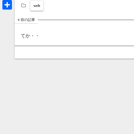
a
B
web
ok
a
ds
y
k
r
l
共
e
前の記事
u
有
a
e
てか・・
d
s
s
k
y