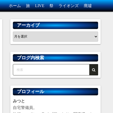
ホーム
旅
LIVE
祭
ライオンズ
廃墟
アーカイブ
ア
ー
カ
イ
ブログ内検索
ブ
プロフィール
みつと
自宅警備員。