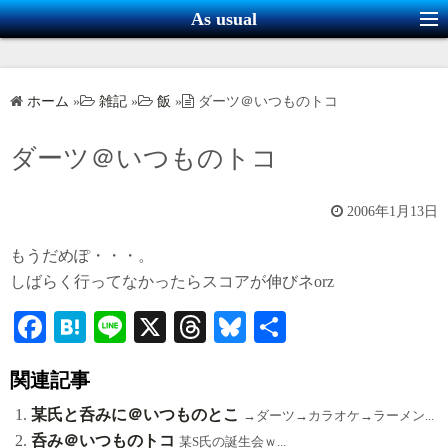
コ
As usual
ン
テ
ン
ホーム
»
雑記
»
飯
»
ダーツ＠いつものトコ
ツ
へ
ダーツ＠いつものトコ
ス
キ
2006年1月13日
ッ
プ
もうだめぽ・・・。
しばらく行ってなかったらスコアが伸びネorz
Fa
H
Li
X
T
Bl
共
ce
at
ne
hr
ue
有
関連記事
bo
en
ea
sk
ok
a
ds
y
某氏と呑みに＠いつものとこ
→ダーツ→カラオケ→ラーメン...
呑み＠いつものトコ
某S氏の誕生会ｗ...