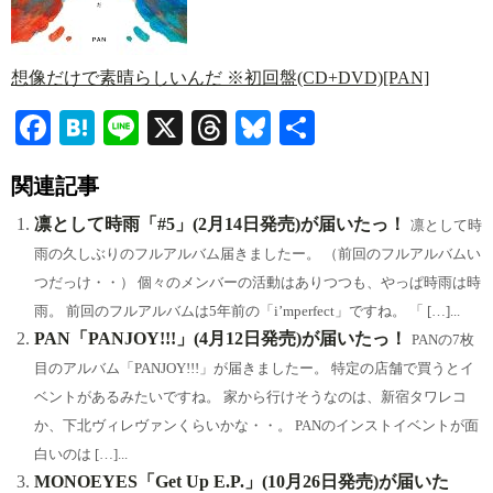
想像だけで素晴らしいんだ ※初回盤(CD+DVD)[PAN]
Fa
H
Li
X
T
Bl
共
ce
at
ne
hr
ue
有
関連記事
bo
en
ea
sk
ok
a
ds
y
凛として時雨「#5」(2月14日発売)が届いたっ！
凛として時
雨の久しぶりのフルアルバム届きましたー。 （前回のフルアルバムい
つだっけ・・） 個々のメンバーの活動はありつつも、やっぱ時雨は時
雨。 前回のフルアルバムは5年前の「i’mperfect」ですね。 「 […]...
PAN「PANJOY!!!」(4月12日発売)が届いたっ！
PANの7枚
目のアルバム「PANJOY!!!」が届きましたー。 特定の店舗で買うとイ
ベントがあるみたいですね。 家から行けそうなのは、新宿タワレコ
か、下北ヴィレヴァンくらいかな・・。 PANのインストイベントが面
白いのは […]...
MONOEYES「Get Up E.P.」(10月26日発売)が届いた