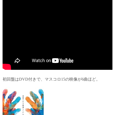
初回盤はDVD付きで、マスコロ15の映像が6曲ほど。