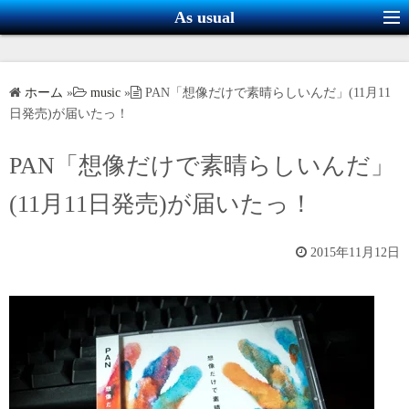
コ
As usual
ン
テ
ン
ホーム
»
music
»
PAN「想像だけで素晴らしいんだ」(11月11
ツ
日発売)が届いたっ！
へ
ス
PAN「想像だけで素晴らしいんだ」
キ
(11月11日発売)が届いたっ！
ッ
プ
2015年11月12日