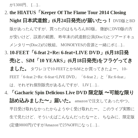
が1300円、 […]...
the HIATUS「Keeper Of The Flame Tour 2014 Closing
Night 日本武道館」(6月24日発売)が届いたっ！
DVD版とBD
版があったんですが、買ったのはもちろんBD版。 微妙にDVD版の方
が安いけど、誤差の範囲。 昨年末の武道館公演(Disc1)とツアードキュ
メンタリー(Disc2)の2枚組。 MONOEYESの音源と一緒にポ […]...
10-FEET「6-feat 2+Re: 6-feat+LIVE DVD」(6月18日発
売)と、SiM「10 YEARS」(6月18日発売)をフラゲってき
ました。
タワレコで10-FEETとかSiMとか買ってきたよー。 10-
FEET「6-feat 2+Re: 6-feat+LIVE DVD」 「6-feat 2」と「Re:6-feat」
は、それぞれ個別販売があるんですが、 LIV […]...
「Gacharic Spin Delicious Live DVD 限定版 〜可能な限り
詰め込みました〜」届いた。
amazonで注文してあったやつ。
平日受け取れなかったからようやく受け取れたー。 このライブ実際に
生で見たけど、そういえばこんなんだったなーと。 ちなみに、限定版
(定価9800円)ですがAmazonで25%OFFになっ […]...