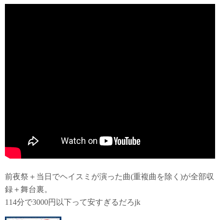
前夜祭＋当日でヘイスミが演った曲(重複曲を除く)が全部収
録＋舞台裏。
114分で3000円以下って安すぎるだろjk