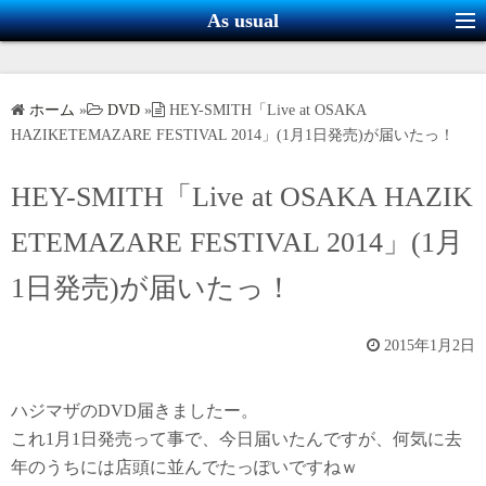
コ
As usual
ン
テ
ン
ホーム
»
DVD
»
HEY-SMITH「Live at OSAKA
ツ
HAZIKETEMAZARE FESTIVAL 2014」(1月1日発売)が届いたっ！
へ
ス
HEY-SMITH「Live at OSAKA HAZIK
キ
ETEMAZARE FESTIVAL 2014」(1月
ッ
プ
1日発売)が届いたっ！
2015年1月2日
ハジマザのDVD届きましたー。
これ1月1日発売って事で、今日届いたんですが、何気に去
年のうちには店頭に並んでたっぽいですねｗ