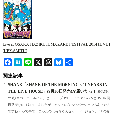
Live at OSAKA HAZIKETEMAZARE FESTIVAL 2014 [DVD]
[HEY-SMITH]
Fa
H
Li
X
T
Bl
共
ce
at
ne
hr
ue
有
関連記事
bo
en
ea
sk
ok
a
ds
y
SHANK「SHANK OF THE MORNING × 11 YEARS IN
THE LIVE HOUSE」(9月30日発売)が届いたっ！
SHANK
の3枚目のミニアルバム。と、ライブDVD。 ミニアルバムとDVDが同
日発売なのは知ってましたが、セットになったバージョンもあったん
ですねｗ って事で、買ったのはもちろんセットバージョン。 CDのみ