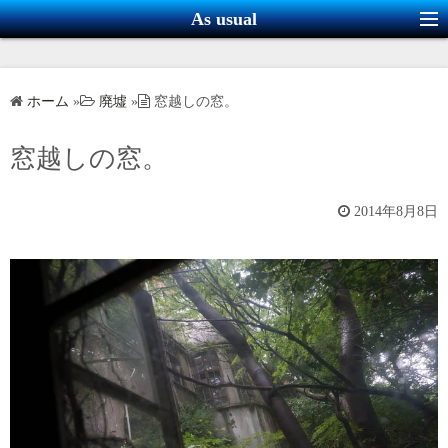
コ
As usual
ン
テ
ン
ホーム
»
廃墟
»
窓越しの窓。
ツ
へ
窓越しの窓。
ス
キ
2014年8月8日
ッ
プ