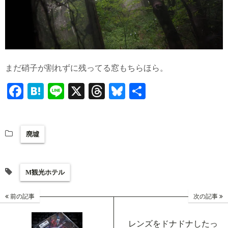
まだ硝子が割れずに残ってる窓もちらほら。
Fa
H
Li
X
T
Bl
共
ce
at
ne
hr
ue
有
bo
en
ea
sk
廃墟
ok
a
ds
y
M観光ホテル
前の記事
次の記事
レンズをドナドナしたっ