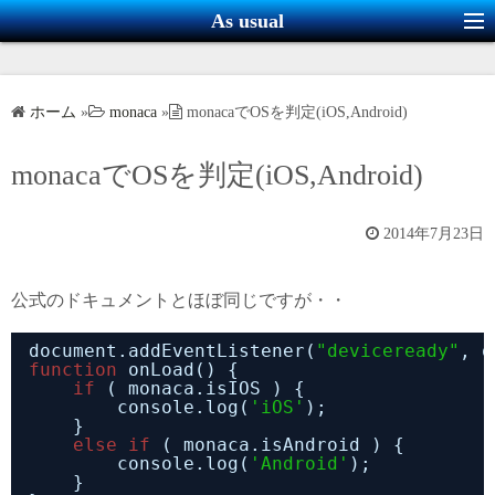
コ
As usual
ン
テ
ン
ホーム
»
monaca
»
monacaでOSを判定(iOS,Android)
ツ
へ
monacaでOSを判定(iOS,Android)
ス
キ
2014年7月23日
ッ
プ
公式のドキュメントとほぼ同じですが・・
document.addEventListener(
"deviceready"
, o
function
onLoad() {
if
( monaca.isIOS ) {
console.log(
'iOS'
);
}
else
if
( monaca.isAndroid ) {
console.log(
'Android'
);
}    