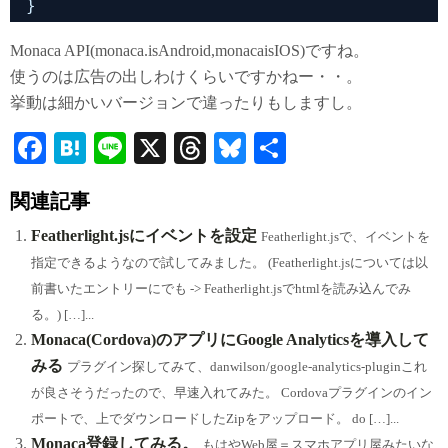
}
Monaca API(monaca.isAndroid,monacaisIOS)ですね。
使うのは広告の出しわけくらいですかねー・・。
挙動は細かいバージョンで違ったりもしますし。
Fa
H
Li
X
T
Bl
共
ce
at
ne
hr
ue
有
関連記事
bo
en
ea
sk
ok
a
ds
y
Featherlight.jsにイベントを設定
Featherlight.jsで、イベントを
指定できるようなので試してみました。 (Featherlight.jsについては以
前書いたエントリーにでも -> Featherlight.jsでhtmlを読み込んでみ
る。) […]...
Monaca(Cordova)のアプリにGoogle Analyticsを導入して
みる
プラグイン探してみて、danwilson/google-analytics-pluginこれ
が良さそうだったので、早速入れてみた。 Cordovaプラグインのイン
ポートで、上でダウンロードしたZipをアップロード。 do […]...
Monaca登録してみる。
もはやWeb屋＝スマホアプリ屋みたいな