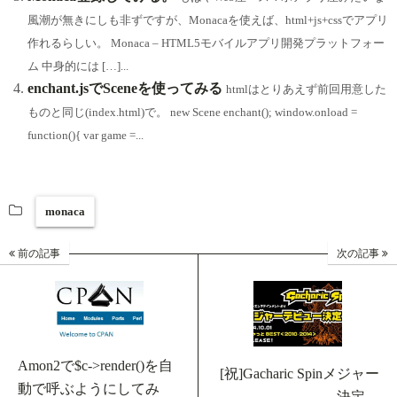
風潮が無きにしも非ずですが、Monacaを使えば、html+js+cssでアプリ
作れるらしい。 Monaca – HTML5モバイルアプリ開発プラットフォー
ム 中身的には […]...
enchant.jsでSceneを使ってみる
htmlはとりあえず前回用意した
ものと同じ(index.html)で。 new Scene enchant(); window.onload =
function(){ var game =...
monaca
前の記事
次の記事
Amon2で$c->render()を自
[祝]Gacharic Spinメジャー
動で呼ぶようにしてみ
決定。